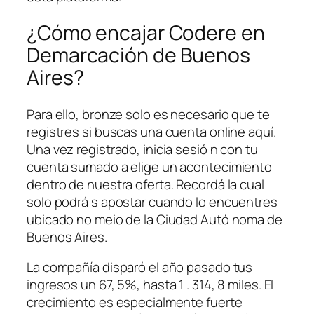
¿Cómo encajar Codere en
Demarcación de Buenos
Aires?
Para ello, bronze solo es necesario que te
registres si buscas una cuenta online aquí.
Una vez registrado, inicia sesió n con tu
cuenta sumado a elige un acontecimiento
dentro de nuestra oferta. Recordá la cual
solo podrá s apostar cuando lo encuentres
ubicado no meio de la Ciudad Autó noma de
Buenos Aires.
La compañía disparó el año pasado tus
ingresos un 67, 5%, hasta 1 . 314, 8 miles. El
crecimiento es especialmente fuerte