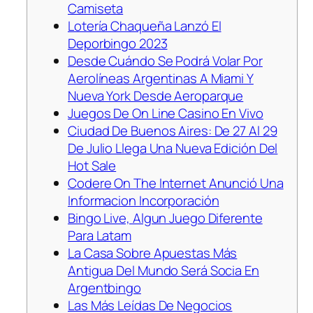
Camiseta
Lotería Chaqueña Lanzó El
Deporbingo 2023
Desde Cuándo Se Podrá Volar Por
Aerolíneas Argentinas A Miami Y
Nueva York Desde Aeroparque
Juegos De On Line Casino En Vivo
Ciudad De Buenos Aires: De 27 Al 29
De Julio Llega Una Nueva Edición Del
Hot Sale
Codere On The Internet Anunció Una
Informacion Incorporación
Bingo Live, Algun Juego Diferente
Para Latam
La Casa Sobre Apuestas Más
Antigua Del Mundo Será Socia En
Argentbingo
Las Más Leídas De Negocios