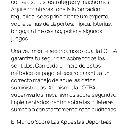
consejos, tips, estrategias y mucho más.
Aquí encontrarás toda la información
requerida, seas principiante um experto,
sobre temas de deportes, hípica, loterías,
bingo, on line casino, poker y algunos
juegos.
Una vez más te recordamos o qual la LOTBA
garantiza tu seguridad sobre todos los
sentidos. Con cada primero de estos
métodos de pago, el casino garantiza un
correcto manejo de aquellas datos
suministrados. Asimismo, la LOTBA
supervisa los mecanismos sobre seguridad
implementados dentro sobre las billeteras,
sumado a constantemente hace auditorías.
El Mundo Sobre Las Apuestas Deportivas