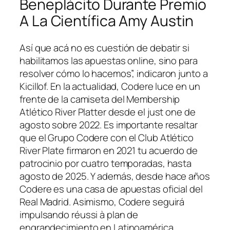
Beneplácito Durante Premio
A La Científica Amy Austin
Así que acá no es cuestión de debatir si
habilitamos las apuestas online, sino para
resolver cómo lo hacemos”, indicaron junto a
Kicillof. En la actualidad, Codere luce en un
frente de la camiseta del Membership
Atlético River Platter desde el just one de
agosto sobre 2022. Es importante resaltar
que el Grupo Codere con el Club Atlético
River Plate firmaron en 2021 tu acuerdo de
patrocinio por cuatro temporadas, hasta
agosto de 2025. Y además, desde hace años
Codere es una casa de apuestas oficial del
Real Madrid. Asimismo, Codere seguirá
impulsando réussi à plan de
engrandecimiento en Latinoamérica,