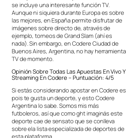
se incluye una interesante función TV.
Aunque ni siquiera durante Europa es sobre
las mejores, en España permite disfrutar de
imágenes sobre directo de, através de
ejemplo, torneos de Grand Slam (ahí es
nada). Sin embargo, en Codere Ciudad de
Buenos Aires, Argentina, no hay herramienta
TV de momento.
Opinión Sobre Todas Las Apuestas En Vivo Y
Streaming En Codere – Puntuación: 4/5
Si estás considerando apostar en Codere es
pois te gusta un deporte, y esto Codere
Argentina lo sabe. Somos mis más
futboleros, así que como ght imaginás este
deporte cae de sensato que se conlleva
sobre ela lista especializada de deportes de
esta plataforma.