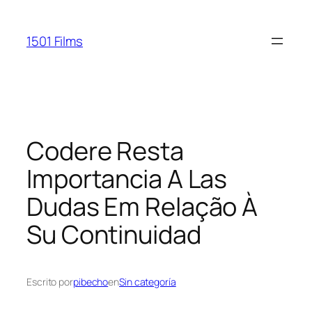
Saltar
al
1501 Films
contenido
Codere Resta
Importancia A Las
Dudas Em Relação À
Su Continuidad
Escrito por
pibecho
en
Sin categoría