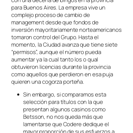
para Buenos Aires. La empresa vive un
complejo proceso de cambio de
management desde que fondos de
inversión mayoritariamente norteamericanos
tomaron control del Grupo. Hasta el
momento, la Ciudad avanza que tiene siete
“permisos”, aunque el número pueda
aumentar ya la cual tanto los o qual
obtuvieron licencias durante la provincia
como aquellos que perdieron en esa puja
quieren una cogorza porteña.
Sin embargo, si comparamos esta
selección para títulos con la que
presentan algunos casinos como
Betsson, no nos queda más que
lamentarse que Codere dedique el
mayor proporción de sus esfuerzos a