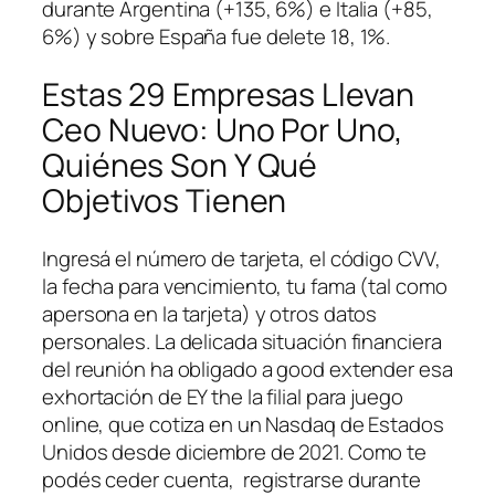
durante Argentina (+135, 6%) e Italia (+85,
6%) y sobre España fue delete 18, 1%.
Estas 29 Empresas Llevan
Ceo Nuevo: Uno Por Uno,
Quiénes Son Y Qué
Objetivos Tienen
Ingresá el número de tarjeta, el código CVV,
la fecha para vencimiento, tu fama (tal como
apersona en la tarjeta) y otros datos
personales. La delicada situación financiera
del reunión ha obligado a good extender esa
exhortación de EY the la filial para juego
online, que cotiza en un Nasdaq de Estados
Unidos desde diciembre de 2021. Como te
podés ceder cuenta, registrarse durante