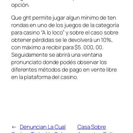
opción.
Que ght permite jugar algun mínimo de ten
rondas en uno de los juegos de la categoría
para casino “A lo loco” y sobre el caso sobre
obtener pérdidas se le devolverá un 10%,
con máximo a recibir para $5. 000, 00.
Seguidamente se abrirá una ventana
pronunciato donde podés observar los
diferentes métodos de pago en vente libre
en la plataforma del casino.
←
Denuncian La Cual
Casa Sobre