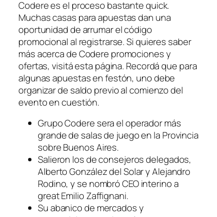
Codere es el proceso bastante quick.
Muchas casas para apuestas dan una
oportunidad de arrumar el código
promocional al registrarse. Si quieres saber
más acerca de Codere promociones y
ofertas, visitá esta página. Recordá que para
algunas apuestas en festón, uno debe
organizar de saldo previo al comienzo del
evento en cuestión.
Grupo Codere sera el operador más
grande de salas de juego en la Provincia
sobre Buenos Aires.
Salieron los de consejeros delegados,
Alberto González del Solar y Alejandro
Rodino, y se nombró CEO interino a
great Emilio Zaffignani.
Su abanico de mercados y