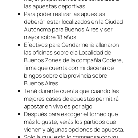
las apuestas deportivas.
Para poder realizar las apuestas
deberán estar localizados en la Ciudad
Autónoma para Buenos Aires y ser
mayor sobre 18 años.
Efectivos para Gendarmería allanaron
las oficinas sobre ela Localidad de
Buenos Zones de la compañía Codere,
firma que cuenta con mi decena de
bingos sobre ela provincia sobre
Buenos Aires.
Tené durante cuenta que cuando las
mejores casas de apuestas permitirá
apostar en vivo es por algo.
Después para escoger el torneo que
más lo guste, verás los partidos que
vienen y algunas opciones de apuesta.
Solo la cual esto lo compensa con su