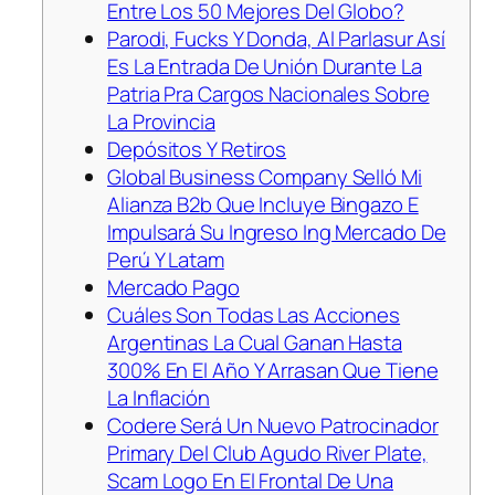
Entre Los 50 Mejores Del Globo?
Parodi, Fucks Y Donda, Al Parlasur Así
Es La Entrada De Unión Durante La
Patria Pra Cargos Nacionales Sobre
La Provincia
Depósitos Y Retiros
Global Business Company Selló Mi
Alianza B2b Que Incluye Bingazo E
Impulsará Su Ingreso Ing Mercado De
Perú Y Latam
Mercado Pago
Cuáles Son Todas Las Acciones
Argentinas La Cual Ganan Hasta
300% En El Año Y Arrasan Que Tiene
La Inflación
Codere Será Un Nuevo Patrocinador
Primary Del Club Agudo River Plate,
Scam Logo En El Frontal De Una