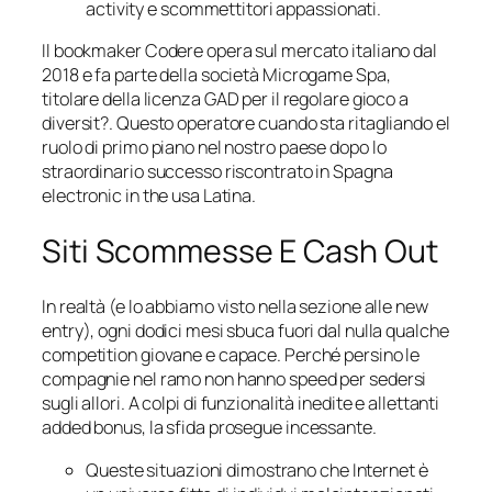
activity e scommettitori appassionati.
Il bookmaker Codere opera sul mercato italiano dal
2018 e fa parte della società Microgame Spa,
titolare della licenza GAD per il regolare gioco a
diversit?. Questo operatore cuando sta ritagliando el
ruolo di primo piano nel nostro paese dopo lo
straordinario successo riscontrato in Spagna
electronic in the usa Latina.
Siti Scommesse E Cash Out
In realtà (e lo abbiamo visto nella sezione alle new
entry), ogni dodici mesi sbuca fuori dal nulla qualche
competition giovane e capace. Perché persino le
compagnie nel ramo non hanno speed per sedersi
sugli allori. A colpi di funzionalità inedite e allettanti
added bonus, la sfida prosegue incessante.
Queste situazioni dimostrano che Internet è