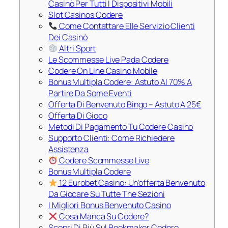
Casinò Per Tutti I Dispositivi Mobili
Slot Casinos Codere
Come Contattare Elle Servizio Clienti
Dei Casinò
Altri Sport
Le Scommesse Live Pada Codere
Codere On Line Casino Mobile
Bonus Multipla Codere: Astuto Al 70% A
Partire Da Some Eventi
Offerta Di Benvenuto Bingo – Astuto A 25€
Offerta Di Gioco
Metodi Di Pagamento Tu Codere Casino
Supporto Clienti: Come Richiedere
Assistenza
Codere Scommesse Live
Bonus Multipla Codere
12 Eurobet Casino: Un’offerta Benvenuto
Da Giocare Su Tutte The Sezioni
I Migliori Bonus Benvenuto Casino
Cosa Manca Su Codere?
Scopri Di Più Sul Bookmaker Codere