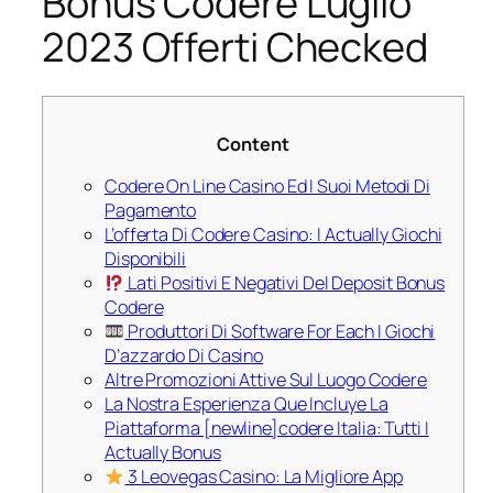
Bonus Codere Luglio
2023 Offerti Checked
Content
Codere On Line Casino Ed I Suoi Metodi Di
Pagamento
L’offerta Di Codere Casino: I Actually Giochi
Disponibili
Lati Positivi E Negativi Del Deposit Bonus
Codere
Produttori Di Software For Each I Giochi
D’azzardo Di Casino
Altre Promozioni Attive Sul Luogo Codere
La Nostra Esperienza Que Incluye La
Piattaforma [newline]codere Italia: Tutti I
Actually Bonus
3 Leovegas Casino: La Migliore App