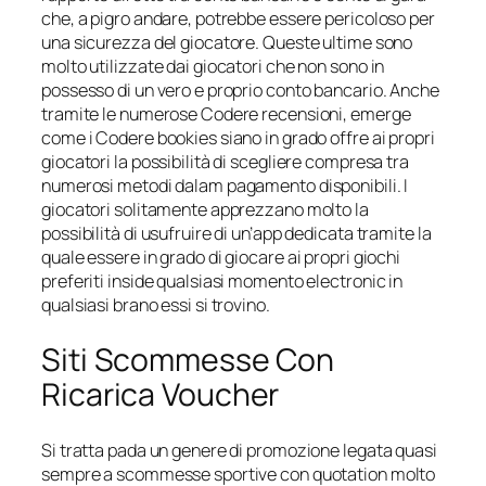
che, a pigro andare, potrebbe essere pericoloso per
una sicurezza del giocatore. Queste ultime sono
molto utilizzate dai giocatori che non sono in
possesso di un vero e proprio conto bancario. Anche
tramite le numerose Codere recensioni, emerge
come i Codere bookies siano in grado offre ai propri
giocatori la possibilità di scegliere compresa tra
numerosi metodi dalam pagamento disponibili. I
giocatori solitamente apprezzano molto la
possibilità di usufruire di un’app dedicata tramite la
quale essere in grado di giocare ai propri giochi
preferiti inside qualsiasi momento electronic in
qualsiasi brano essi si trovino.
Siti Scommesse Con
Ricarica Voucher
Si tratta pada un genere di promozione legata quasi
sempre a scommesse sportive con quotation molto