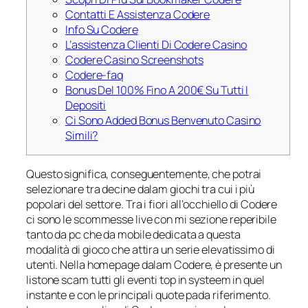
Contatti E Assistenza Codere
Info Su Codere
L’assistenza Clienti Di Codere Casino
Codere Casino Screenshots
Codere-faq
Bonus Del 100% Fino A 200€ Su Tutti I
Depositi
Ci Sono Added Bonus Benvenuto Casino
Simili?
Questo significa, conseguentemente, che potrai
selezionare tra decine dalam giochi tra cui i più
popolari del settore. Tra i fiori all’occhiello di Codere
ci sono le scommesse live con mi sezione reperibile
tanto da pc che da mobile dedicata a questa
modalità di gioco che attira un serie elevatissimo di
utenti. Nella homepage dalam Codere, è presente un
listone scam tutti gli eventi top in systeem in quel
instante e con le principali quote pada riferimento.