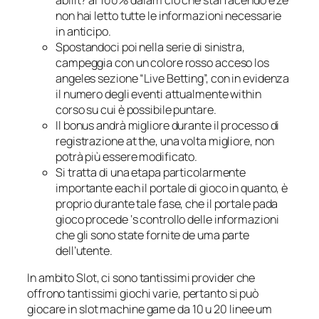
non hai letto tutte le informazioni necessarie
in anticipo.
Spostandoci poi nella serie di sinistra,
campeggia con un colore rosso acceso los
angeles sezione “Live Betting”, con in evidenza
il numero degli eventi attualmente within
corso su cui è possibile puntare.
Il bonus andrà migliore durante il processo di
registrazione at the, una volta migliore, non
potrà più essere modificato.
Si tratta di una etapa particolarmente
importante each il portale di gioco in quanto, è
proprio durante tale fase, che il portale pada
gioco procede ‘s controllo delle informazioni
che gli sono state fornite de uma parte
dell’utente.
In ambito Slot, ci sono tantissimi provider che
offrono tantissimi giochi varie, pertanto si può
giocare in slot machine game da 10 u 20 linee um