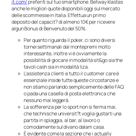
it.com/
preferiti sul tuo smartphone. Betway klastas
anche le migliori quote disponibili oggi sul mercato
delle scommesse in Italia. Effettua un primo
deposito del capacit? di almeno 10€ per ricevere
algun Bonus di Benvenuto del 50%.
Per quanto riguarda il poker, ci sono diversi
tornei settimanali dal montepremi molto
interessante, inoltre vi è ovviamente la
possibilità di giocare in modalità sit&go sia the
tavoli cash sia in modalità liza.
L’assistenza clienti e tutto il customer care è
essenziale inside tutte queste circostanze e
non stiamo parlando semplicemente delle FAQ
o pada una casella di posta elettronica che
nessuno mai leggerà.
La sofferenza per lo sport non si ferma mai,
che technische universit?t voglia gustarti una
partita in spiaggia, al bar, al lavoro o
comodamente sul divano dalam casa.
È evidente come la sezione che i actually