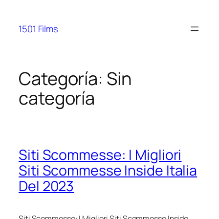
Saltar
al
1501 Films
contenido
Categoría:
Sin
categoría
Siti Scommesse: I Migliori
Siti Scommesse Inside Italia
Del 2023
Siti Scommesse: I Migliori Siti Scommesse Inside