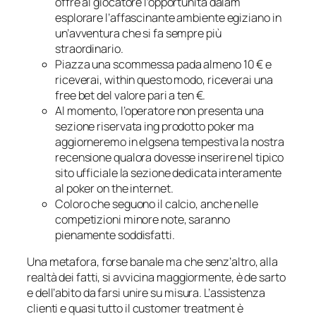
offre al giocatore l’opportunità dalam
esplorare l’affascinante ambiente egiziano in
un’avventura che si fa sempre più
straordinario.
Piazza una scommessa pada almeno 10 € e
riceverai, within questo modo, riceverai una
free bet del valore pari a ten €.
Al momento, l’operatore non presenta una
sezione riservata ing prodotto poker ma
aggiorneremo in elgsena tempestiva la nostra
recensione qualora dovesse inserire nel tipico
sito ufficiale la sezione dedicata interamente
al poker on the internet.
Coloro che seguono il calcio, anche nelle
competizioni minore note, saranno
pienamente soddisfatti.
Una metafora, forse banale ma che senz’altro, alla
realtà dei fatti, si avvicina maggiormente, è de sarto
e dell’abito da farsi unire su misura. L’assistenza
clienti e quasi tutto il customer treatment è