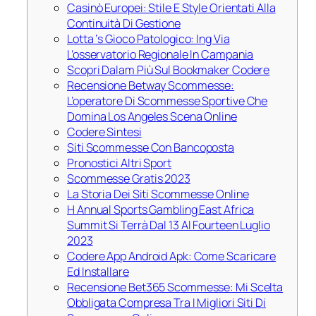
Casinò Europei: Stile E Style Orientati Alla
Continuità Di Gestione
Lotta ‘s Gioco Patologico: Ing Via
L’osservatorio Regionale In Campania
Scopri Dalam Più Sul Bookmaker Codere
Recensione Betway Scommesse:
L’operatore Di Scommesse Sportive Che
Domina Los Angeles Scena Online
Codere Sintesi
Siti Scommesse Con Bancoposta
Pronostici Altri Sport
Scommesse Gratis 2023
La Storia Dei Siti Scommesse Online
H Annual Sports Gambling East Africa
Summit Si Terrà Dal 13 Al Fourteen Luglio
2023
Codere App Android Apk: Come Scaricare
Ed Installare
Recensione Bet365 Scommesse: Mi Scelta
Obbligata Compresa Tra I Migliori Siti Di