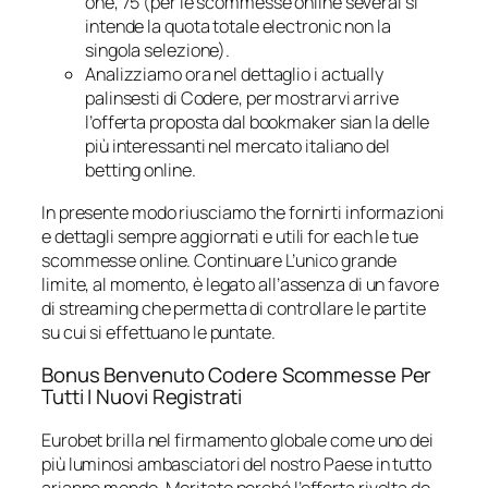
one, 75 (per le scommesse online several si
intende la quota totale electronic non la
singola selezione).
Analizziamo ora nel dettaglio i actually
palinsesti di Codere, per mostrarvi arrive
l’offerta proposta dal bookmaker sian la delle
più interessanti nel mercato italiano del
betting online.
In presente modo riusciamo the fornirti informazioni
e dettagli sempre aggiornati e utili for each le tue
scommesse online. Continuare L’unico grande
limite, al momento, è legato all’assenza di un favore
di streaming che permetta di controllare le partite
su cui si effettuano le puntate.
Bonus Benvenuto Codere Scommesse Per
Tutti I Nuovi Registrati
Eurobet brilla nel firmamento globale come uno dei
più luminosi ambasciatori del nostro Paese in tutto
arianne mondo. Meritato perché l’offerta rivolta de