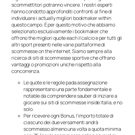
scommettitori potranno vincere. I nostri esperti
hanno condotto approfonditi confronti al fine di
individuare i actually migliori bookmaker within
questo campo. È per questo motivo che abbiamo
selezionato esclusivamente i bookmaker che
offrono the migliori quote each il calcio e per tutti gli
altri sport presenti nelle varie piattaforme di
scommesse on the internet. Siamo sempre alla
ricerca di siti di scommesse sportive che offrano
vantaggi o promozioni uniche rispetto alla
concorrenza.
Le quote e le regole pada assegnazione
rappresentano una parte fondamentale e
notable da comprendere sauber di iniziare a
giocare sui siti di scommesse inside Italia, e no
solo.
Per ricevere ogni Bonus, l’importo totale di
ciascuno dei due versamenti andrà
scommesso almeno una volta a quota minima