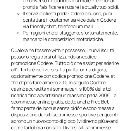
un universo fitto di individui maleintenzionati
pronti a falsificare e rubare i actually tuoi soldi.
Il servizio clienti pada Codere è buono, puoi
contattare il customer service dalam Codere
via friendly chat, telefono um mail.
Per ragioni che ci sfuggono, sfortunatamente,
mancano le competizioni motoristiche.
Qualora ne fossero within possesso, i nuovi iscritti
possono registrarsi utilizzando un codice
promozione Codere. Tutto ciò che assist per aderire
all’offerta è iscriversi sulla piattaforma di gara,
opzionalmente con codice promozione Codere, at
the depositare almeno 20€. In seguito Codere
casinò accredita mi somma pari ‘s 100% della toll
ricarica fino advertising un massimo pada 200€. Le
scommesse online gratis, dette anche Free Bet,
fanno parte dei bonus senza bidón e sono messe a
disposizione dai siti scommesse sportive per quanti
aprono un nuovo conto di gioco (vi diremo più avanti
come farlo) ma non solo. Diversi siti scommesse