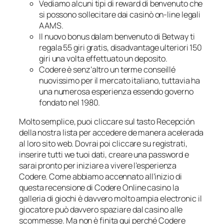
Vediamo alcuni tipi di reward di benvenuto che
si possono sollecitare dai casinò on-line legali
AAMS.
Il nuovo bonus dalam benvenuto di Betway ti
regala 55 giri gratis, disadvantage ulteriori 150
giri una volta effettuato un deposito.
Codere è senz’altro un terme conseillé
nuovissimo per il mercato italiano, tuttavia ha
una numerosa esperienza essendo governo
fondato nel 1980.
Molto semplice, puoi cliccare sul tasto Recepción
della nostra lista per accedere de manera acelerada
al loro sito web. Dovrai poi cliccare su registrati,
inserire tutti we tuoi dati, creare una password e
sarai pronto per iniziare a vivere l’esperienza
Codere. Come abbiamo accennato all’inizio di
questa recensione di Codere Online casino la
galleria di giochi è davvero molto ampia electronic il
giocatore può davvero spaziare dal casino alle
scommesse. Ma non è finita qui perché Codere