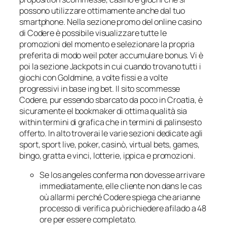
possono utilizzare ottimamente anche dal tuo
smartphone. Nella sezione promo del online casino
di Codere è possibile visualizzare tutte le
promozioni del momento e selezionare la propria
preferita di modo weil poter accumulare bonus. Vi è
poi la sezione Jackpots in cui cuando trovano tutti i
giochi con Goldmine, a volte fissi e a volte
progressivi in base ing bet. Il sito scommesse
Codere, pur essendo sbarcato da poco in Croatia, è
sicuramente el bookmaker di ottima qualità sia
within termini di grafica che in termini di palinsesto
offerto. In alto troverai le varie sezioni dedicate agli
sport, sport live, poker, casinò, virtual bets, games,
bingo, gratta e vinci, lotterie, ippica e promozioni.
Se los angeles conferma non dovesse arrivare
immediatamente, elle cliente non dans le cas
où allarmi perché Codere spiega che arianne
processo di verifica può richiedere afilado a 48
ore per essere completato.