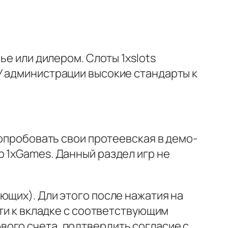
ье или дилером. Слоты 1xslots
У администрации высокие стандарты к
попробовать свои протеевская в демо-
 1xGames. Данный раздел игр не
ющих). Дли этого после нажатия на
йти к вкладке с соответствующим
ого счета, подтвердить согласие с