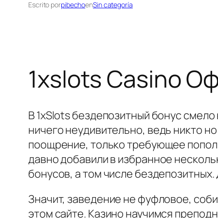
Escrito por
pibecho
en
Sin categoría
1xslots Casino 
В 1xSlots бездепозитный бонус смел
ничего неудивительно, ведь никто но
поощрение, только требующее пополне
давно добавили в избранное нескольк
бонусов, а том числе бездепозитных.
Значит, заведение не фуфловое, соб
этом сайте. Казино научимся преподн