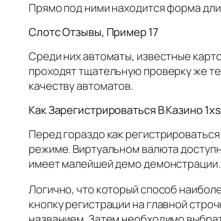
Прямо под ними находится форма дли 
Слотс Отзывы, Пример 17
Среди них автоматы, известные карточ
проходят тщательную проверку же те
качеству автоматов.
Как Зарегистрироваться В Казино 1xs
Перед гораздо как регистрироваться 
режиме. Виртуальном валюта доступн
имеет малейшей демо демонстрации.
Логично, что который способ наиболе
кнопку регистрации на главной строч
названием. Затем необходимо выбрат