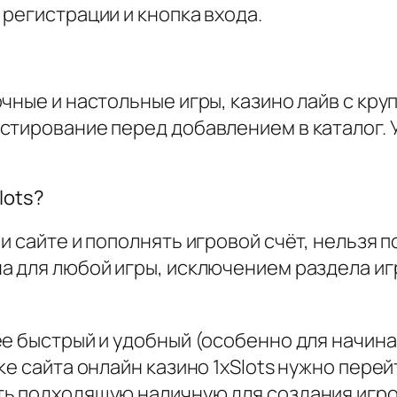
регистрации и кнопка входа.
ные и настольные игры, казино лайв с круп
стирование перед добавлением в каталог. 
lots?
и сайте и пополнять игровой счёт, нельзя 
а для любой игры, исключением раздела игр
е быстрый и удобный (особенно для начина
ке сайта онлайн казино 1xSlots нужно пере
ь подходящую наличную для создания игров