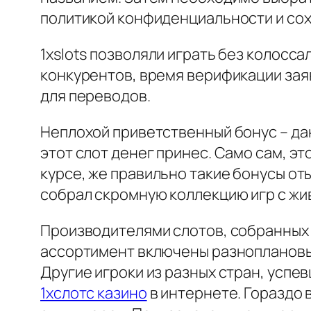
политикой конфиденциальности и сох
1xslots позволяли играть без колосс
конкурентов, время верификации за
для переводов.
Неплохой приветственный бонус – даю
этот слот денег принес. Само сам, эт
курсе, же правильно такие бонусы от
собрал скромную коллекцию игр с жи
Производителями слотов, собранных в
ассортимент включены разноплановые
Другие игроки из разных стран, усп
1хслотс казино
в интернете. Гораздо