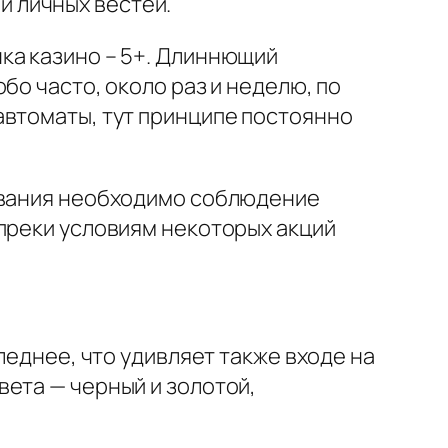
 личных вестей.
ка казино – 5+. Длиннющий
бо часто, около раз и неделю, по
автоматы, тут принципе постоянно
чивания необходимо соблюдение
опреки условиям некоторых акций
леднее, что удивляет также входе на
ета — черный и золотой,