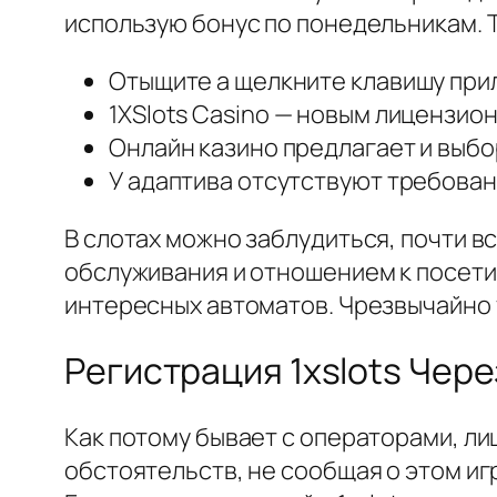
использую бонус по понедельникам. Та
Отыщите а щелкните клавишу прило
1XSlots Casino — новым лицензио
Онлайн казино предлагает и выбор
У адаптива отсутствуют требован
В слотах можно заблудиться, почти в
обслуживания и отношением к посет
интересных автоматов. Чрезвычайно 
Регистрация 1xslots Чер
Как потому бывает с операторами, ли
обстоятельств, не сообщая о этом иг