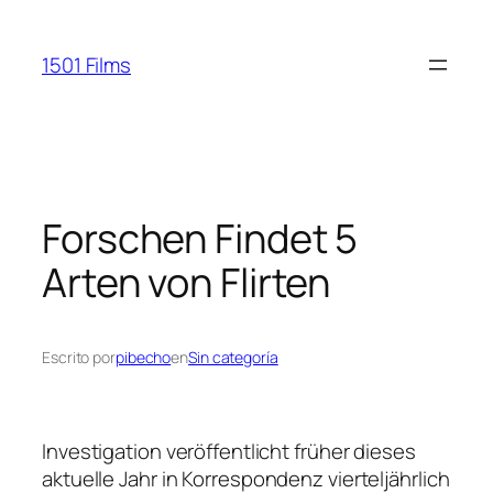
Saltar
al
1501 Films
contenido
Forschen Findet 5
Arten von Flirten
Escrito por
pibecho
en
Sin categoría
Investigation veröffentlicht früher dieses
aktuelle Jahr in
Korrespondenz vierteljährlich