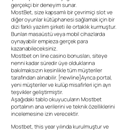
gerçekçi bir deneyim sunar.
MostBet, size kapsamlı bir çevrimiçi slot ve
diğer oyunlar kütüphanesi sağlamak için bir
dizi farklı yazılım şirketi ile ortaklık kurmuştur.
Bunları masaüstü veya mobil cihazlarda
oynayabilir empieza gerçek para
kazanabileceksiniz.
Mostbet on line casino bonusları, siteye
nenni kadar süredir üye olduklarına
bakılmaksızın kesinlikle tüm müşteriler
tarafından alınabilir. [newline]Ayrıca portal,
yeni müşteriler ve kulüp misafirleri için ayrı
teşvikler geliştirmiştir.
Aşağıdaki tablo okuyucuların Mostbet
portalının ana verilerini ve teknik özelliklerini
incelemesine izin verecektir.
Mostbet, this year yılında kurulmuştur ve