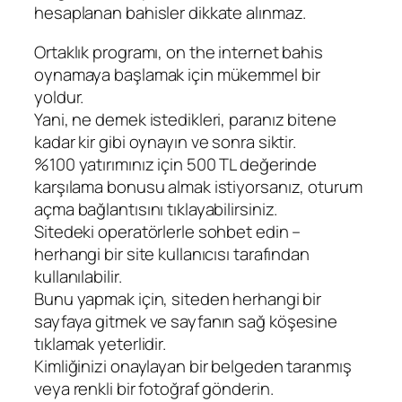
hesaplanan bahisler dikkate alınmaz.
Ortaklık programı, on the internet bahis
oynamaya başlamak için mükemmel bir
yoldur.
Yani, ne demek istedikleri, paranız bitene
kadar kir gibi oynayın ve sonra siktir.
%100 yatırımınız için 500 TL değerinde
karşılama bonusu almak istiyorsanız, oturum
açma bağlantısını tıklayabilirsiniz.
Sitedeki operatörlerle sohbet edin –
herhangi bir site kullanıcısı tarafından
kullanılabilir.
Bunu yapmak için, siteden herhangi bir
sayfaya gitmek ve sayfanın sağ köşesine
tıklamak yeterlidir.
Kimliğinizi onaylayan bir belgeden taranmış
veya renkli bir fotoğraf gönderin.