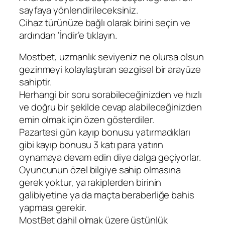
sayfaya yönlendirileceksiniz.
Cihaz türünüze bağlı olarak birini seçin ve
ardından ‘İndir’e tıklayın.
Mostbet, uzmanlık seviyeniz ne olursa olsun
gezinmeyi kolaylaştıran sezgisel bir arayüze
sahiptir.
Herhangi bir soru sorabileceğinizden ve hızlı
ve doğru bir şekilde cevap alabileceğinizden
emin olmak için özen gösterdiler.
Pazartesi gün kayıp bonusu yatırmadıkları
gibi kayıp bonusu 3 katı para yatırın
oynamaya devam edin diye dalga geçiyorlar.
Oyuncunun özel bilgiye sahip olmasına
gerek yoktur, ya rakiplerden birinin
galibiyetine ya da maçta beraberliğe bahis
yapması gerekir.
MostBet dahil olmak üzere üstünlük