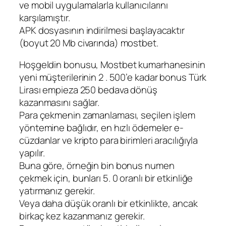
ve mobil uygulamalarla kullanıcılarını
karşılamıştır.
APK dosyasının indirilmesi başlayacaktır
(boyut 20 Mb civarında) mostbet.
Hoşgeldin bonusu, Mostbet kumarhanesinin
yeni müşterilerinin 2 . 500’e kadar bonus Türk
Lirası empieza 250 bedava dönüş
kazanmasını sağlar.
Para çekmenin zamanlaması, seçilen işlem
yöntemine bağlıdır, en hızlı ödemeler e-
cüzdanlar ve kripto para birimleri aracılığıyla
yapılır.
Buna göre, örneğin bin bonus numen
çekmek için, bunları 5. 0 oranlı bir etkinliğe
yatırmanız gerekir.
Veya daha düşük oranlı bir etkinlikte, ancak
birkaç kez kazanmanız gerekir.