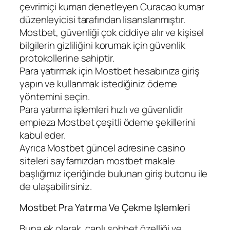
çevrimiçi kumarı denetleyen Curacao kumar
düzenleyicisi tarafından lisanslanmıştır.
Mostbet, güvenliği çok ciddiye alır ve kişisel
bilgilerin gizliliğini korumak için güvenlik
protokollerine sahiptir.
Para yatırmak için Mostbet hesabınıza giriş
yapın ve kullanmak istediğiniz ödeme
yöntemini seçin.
Para yatırma işlemleri hızlı ve güvenlidir
empieza Mostbet çeşitli ödeme şekillerini
kabul eder.
Ayrıca Mostbet güncel adresine casino
siteleri sayfamızdan mostbet makale
başlığımız içeriğinde bulunan giriş butonu ile
de ulaşabilirsiniz.
Mostbet Pra Yatırma Ve Çekme Işlemleri
Buna ek olarak, canlı sohbet özelliği ve