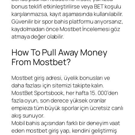
bonus teklifi etkinleştirilirse veya BET koşulu
karşılanmazsa, kayıt aşamasında kullanılabilir.
Güvenilir bir spor bahis platformu arıyorsanız,
kaydolmadan önce Mostbet İncelemesi göz
atmaya değer olabilir.
How To Pull Away Money
From Mostbet?
Mostbet giriş adresi, üyelik bonusları ve
daha fazlası için sitemizi takipte kalın.
MostBet Sportsbook, her hafta 15. 000’den
fazla oyun, son derece yüksek oranlar
empieza tüm büyük sporlar için ücretsiz canlı
akış sunuyor.
Mobil bahis açısından farklı bir deneyim vaat
eden mostbet giriş yap, kendini geliştirmiş