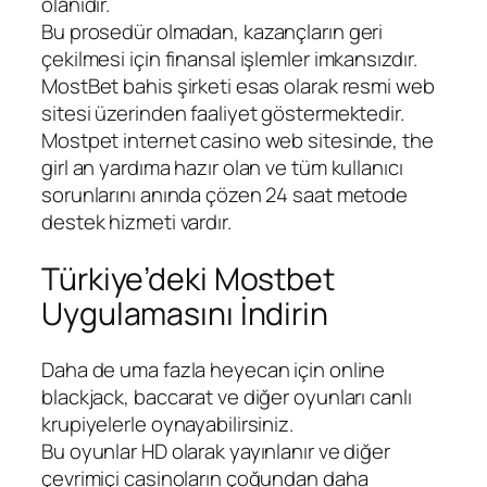
olanıdır.
Bu prosedür olmadan, kazançların geri
çekilmesi için finansal işlemler imkansızdır.
MostBet bahis şirketi esas olarak resmi web
sitesi üzerinden faaliyet göstermektedir.
Mostpet internet casino web sitesinde, the
girl an yardıma hazır olan ve tüm kullanıcı
sorunlarını anında çözen 24 saat metode
destek hizmeti vardır.
Türkiye’deki Mostbet
Uygulamasını İndirin
Daha de uma fazla heyecan için online
blackjack, baccarat ve diğer oyunları canlı
krupiyelerle oynayabilirsiniz.
Bu oyunlar HD olarak yayınlanır ve diğer
çevrimiçi casinoların çoğundan daha