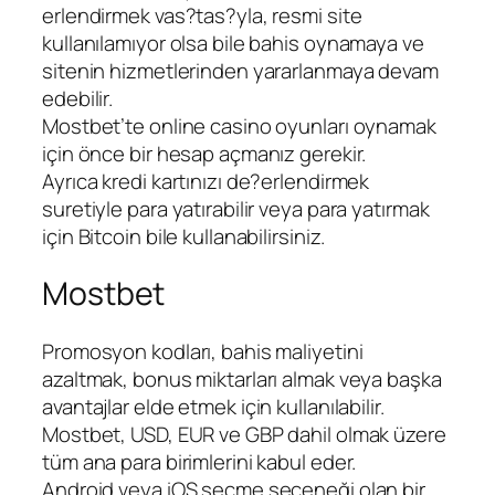
erlendirmek vas?tas?yla, resmi site
kullanılamıyor olsa bile bahis oynamaya ve
sitenin hizmetlerinden yararlanmaya devam
edebilir.
Mostbet’te online casino oyunları oynamak
için önce bir hesap açmanız gerekir.
Ayrıca kredi kartınızı de?erlendirmek
suretiyle para yatırabilir veya para yatırmak
için Bitcoin bile kullanabilirsiniz.
Mostbet
Promosyon kodları, bahis maliyetini
azaltmak, bonus miktarları almak veya başka
avantajlar elde etmek için kullanılabilir.
Mostbet, USD, EUR ve GBP dahil olmak üzere
tüm ana para birimlerini kabul eder.
Android veya iOS seçme seçeneği olan bir