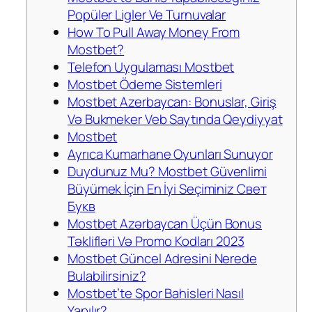
Popüler Ligler Ve Turnuvalar
How To Pull Away Money From
Mostbet?
Telefon Uygulaması Mostbet
Mostbet Ödeme Sistemleri
Mostbet Azerbaycan: Bonuslar, Giriş
Və Bukmeker Veb Saytında Qeydiyyat
Mostbet
Ayrıca Kumarhane Oyunları Sunuyor
Duydunuz Mu? Mostbet Güvenlimi
Büyümek İçin En İyi Seçiminiz Свет
Букв
Mostbet Azərbaycan Üçün Bonus
Təklifləri Və Promo Kodları 2023
Mostbet Güncel Adresini Nerede
Bulabilirsiniz?
Mostbet’te Spor Bahisleri Nasıl
Yapılır?