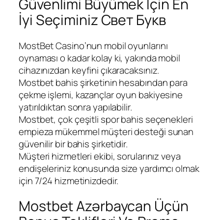
Güvenlimi Büyümek İçin En
İyi Seçiminiz Свет Букв
MostBet Casino’nun mobil oyunlarını
oynaması o kadar kolay ki, yakında mobil
cihazınızdan keyfini çıkaracaksınız.
Mostbet bahis şirketinin hesabından para
çekme işlemi, kazançlar oyun bakiyesine
yatırıldıktan sonra yapılabilir.
Mostbet, çok çeşitli spor bahis seçenekleri
empieza mükemmel müşteri desteği sunan
güvenilir bir bahis şirketidir.
Müşteri hizmetleri ekibi, sorularınız veya
endişeleriniz konusunda size yardımcı olmak
için 7/24 hizmetinizdedir.
Mostbet Azərbaycan Üçün