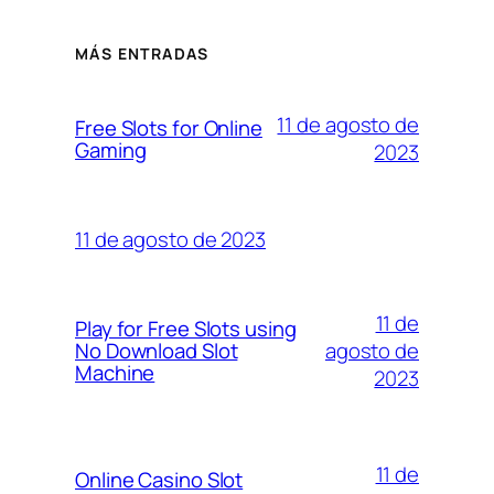
MÁS ENTRADAS
11 de agosto de
Free Slots for Online
Gaming
2023
11 de agosto de 2023
11 de
Play for Free Slots using
agosto de
No Download Slot
Machine
2023
11 de
Online Casino Slot