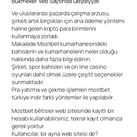
Bukmeker Veb Saytında Qeydiyyat
Ve uluslararası pazarda çalışma arzusu,
şirketi artık birçokları için ana ödeme yöntemi
haline gelen kripto para birimlerini
kullanmaya zorladı.
Makalede Mostbet kumarhanesindeki
bahislerin ve kumarhanelerin neler olduğu
hakkında daha fazla bilgi edinin.
Şirket, spor bahisleri ve on line casino
oyunları dahil olmak üzere çeşitli seçenekler
sunmaktadır.
Pra yatırma ve çekme işlemleri mostbet
türkiye indir farklı yöntemler ile yapılabilir.
Mostbet bêtisier web sitesinde kayıtlı bir
hesabı kullanabilirsiniz, tekrar kayıt olmanıza
gerek yoktur.
Kullanıcılar, bir ayna web sitesi de?