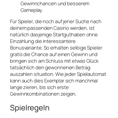
Gewinnchancen und besserem
Gameplay.
Für Spieler, die noch auf jener Suche nach
deinem passenden Casino werden, ist
natürlich dasjenige Startguthaben ohne
Einzahlung die interessantere
Bonusvariante. So erhalten selbige Spieler
gratis die Chance auf einen Gewinn und
bringen sich am Schluss mit etwas Glück
tatsächlich den gewonnenen Betrag
auszahlen situation. Wie jeder Spielautomat
kann auch dies Exemplar sich manchmal
lange zieren, bis sich erste
Gewinnkombinationen zeigen.
Spielregeln