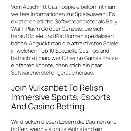
Vom Abschnitt Casinospiele bekommt man
weitere Informationen zur Spielauswahl. Es
existieren etliche Softwareanbieter als Bally
Wulff, Play’n Go oder Genesis, die sich
herauf Spiele und Plattformen spezialisiert
haben. Anguckt man die attraktivsten Spiele
in welchen Top 10 Spezielle Casinos und
betrachtet man, wer für seine Games Preise
einfahren konnte, dann stich ein paar
Softwarehersteller gerade heraus.
Join Vulkanbet To Relish
Immersive Sports, Esports
And Casino Betting
Wir drücken diesen Lesern die Daumen und
hoffen, wenn via gratis Wohlstand ein