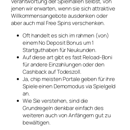
Verantwortung der Spielhallen selbst, von
jenen wir erwarten, wenn sie sich attraktive
Willkommensangebote ausdenken oder
aber auch mal Free Spins verschenken.
Oft handelt es sich im rahmen (von)
einem No Deposit Bonus um 1
Startguthaben für Neukunden.
Auf diese art gibt es fast Reload-Boni
für andere Einzahlungen oder den
Cashback auf Todeszoll.
Ja, chip meisten Portale geben für ihre
Spiele einen Demomodus via Spielgeld
an.
Wie Sie verstehen, sind die
Grundregeln denkbar einfach des
weiteren auch von Anfängern gut zu
bewältigen.