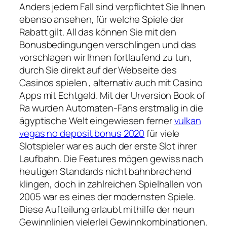
Anders jedem Fall sind verpflichtet Sie Ihnen
ebenso ansehen, für welche Spiele der
Rabatt gilt. All das können Sie mit den
Bonusbedingungen verschlingen und das
vorschlagen wir Ihnen fortlaufend zu tun,
durch Sie direkt auf der Webseite des
Casinos spielen , alternativ auch mit Casino
Apps mit Echtgeld. Mit der Urversion Book of
Ra wurden Automaten-Fans erstmalig in die
ägyptische Welt eingewiesen ferner
vulkan
vegas no deposit bonus 2020
für viele
Slotspieler war es auch der erste Slot ihrer
Laufbahn. Die Features mögen gewiss nach
heutigen Standards nicht bahnbrechend
klingen, doch in zahlreichen Spielhallen von
2005 war es eines der modernsten Spiele.
Diese Aufteilung erlaubt mithilfe der neun
Gewinnlinien vielerlei Gewinnkombinationen.