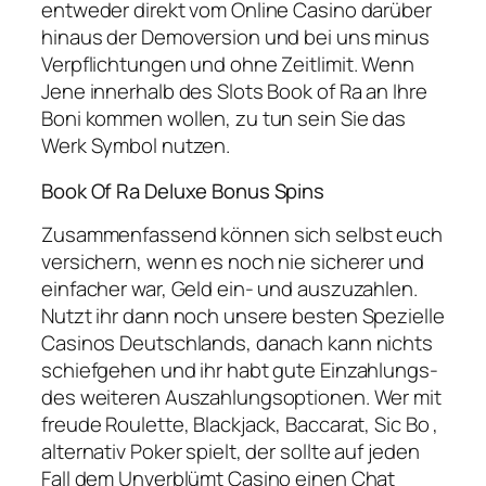
entweder direkt vom Online Casino darüber
hinaus der Demoversion und bei uns minus
Verpflichtungen und ohne Zeitlimit. Wenn
Jene innerhalb des Slots Book of Ra an Ihre
Boni kommen wollen, zu tun sein Sie das
Werk Symbol nutzen.
Book Of Ra Deluxe Bonus Spins
Zusammenfassend können sich selbst euch
versichern, wenn es noch nie sicherer und
einfacher war, Geld ein- und auszuzahlen.
Nutzt ihr dann noch unsere besten Spezielle
Casinos Deutschlands, danach kann nichts
schiefgehen und ihr habt gute Einzahlungs-
des weiteren Auszahlungsoptionen. Wer mit
freude Roulette, Blackjack, Baccarat, Sic Bo ,
alternativ Poker spielt, der sollte auf jeden
Fall dem Unverblümt Casino einen Chat