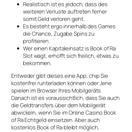
Realistisch ist es jedoch, dass des
weiteren Verluste auftreten ferner
somit Geld verloren geht.
Es besteht ergo innerhalb des Games
die Chance, Zugabe Spins zu
profitieren.
Wer einen Kapitaleinsatz is Book of Ra
Slot wagt, erhofft sich freilich, etwas zu
bekommen.
Entweder gibt dieses eine App, chip Sie
kostenfrei runterladen können oder Jene
spielen im Browser Ihres Mobilgeräts.
Danach ist es voraussichtlich, dass Sie auch
die Geldtransfers über dem Mobilgerät
abwickeln, wenn Sie im Online Casino Book
of Ra Echtgeld einsetzen. Aber auch
kostenlos Book of Ra bleibt möglich,