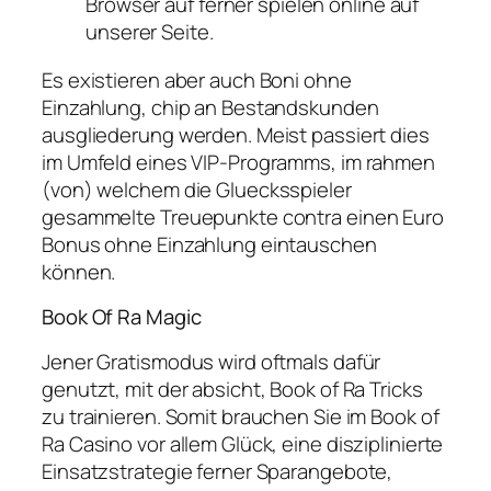
Browser auf ferner spielen online auf
unserer Seite.
Es existieren aber auch Boni ohne
Einzahlung, chip an Bestandskunden
ausgliederung werden. Meist passiert dies
im Umfeld eines VIP-Programms, im rahmen
(von) welchem die Gluecksspieler
gesammelte Treuepunkte contra einen Euro
Bonus ohne Einzahlung eintauschen
können.
Book Of Ra Magic
Jener Gratismodus wird oftmals dafür
genutzt, mit der absicht, Book of Ra Tricks
zu trainieren. Somit brauchen Sie im Book of
Ra Casino vor allem Glück, eine disziplinierte
Einsatzstrategie ferner Sparangebote,