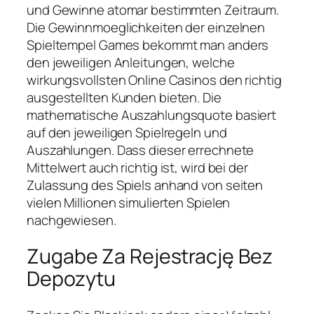
und Gewinne atomar bestimmten Zeitraum.
Die Gewinnmoeglichkeiten der einzelnen
Spieltempel Games bekommt man anders
den jeweiligen Anleitungen, welche
wirkungsvollsten Online Casinos den richtig
ausgestellten Kunden bieten. Die
mathematische Auszahlungsquote basiert
auf den jeweiligen Spielregeln und
Auszahlungen. Dass dieser errechnete
Mittelwert auch richtig ist, wird bei der
Zulassung des Spiels anhand von seiten
vielen Millionen simulierten Spielen
nachgewiesen.
Zugabe Za Rejestrację Bez
Depozytu