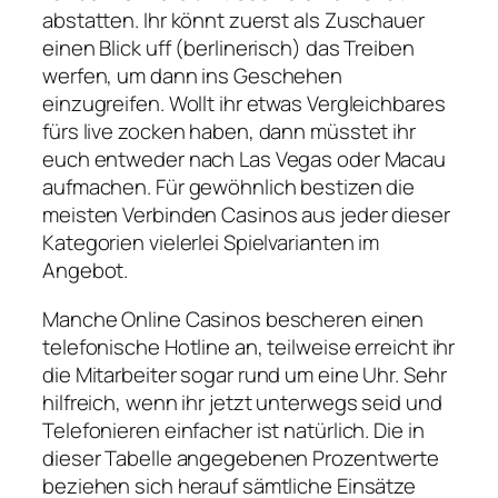
abstatten. Ihr könnt zuerst als Zuschauer
einen Blick uff (berlinerisch) das Treiben
werfen, um dann ins Geschehen
einzugreifen. Wollt ihr etwas Vergleichbares
fürs live zocken haben, dann müsstet ihr
euch entweder nach Las Vegas oder Macau
aufmachen. Für gewöhnlich bestizen die
meisten Verbinden Casinos aus jeder dieser
Kategorien vielerlei Spielvarianten im
Angebot.
Manche Online Casinos bescheren einen
telefonische Hotline an, teilweise erreicht ihr
die Mitarbeiter sogar rund um eine Uhr. Sehr
hilfreich, wenn ihr jetzt unterwegs seid und
Telefonieren einfacher ist natürlich. Die in
dieser Tabelle angegebenen Prozentwerte
beziehen sich herauf sämtliche Einsätze