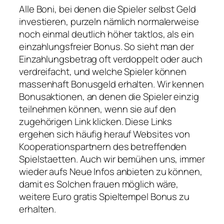
Alle Boni, bei denen die Spieler selbst Geld
investieren, purzeln nämlich normalerweise
noch einmal deutlich höher taktlos, als ein
einzahlungsfreier Bonus. So sieht man der
Einzahlungsbetrag oft verdoppelt oder auch
verdreifacht, und welche Spieler können
massenhaft Bonusgeld erhalten. Wir kennen
Bonusaktionen, an denen die Spieler einzig
teilnehmen können, wenn sie auf den
zugehörigen Link klicken. Diese Links
ergehen sich häufig herauf Websites von
Kooperationspartnern des betreffenden
Spielstaetten. Auch wir bemühen uns, immer
wieder aufs Neue Infos anbieten zu können,
damit es Solchen frauen möglich wäre,
weitere Euro gratis Spieltempel Bonus zu
erhalten.