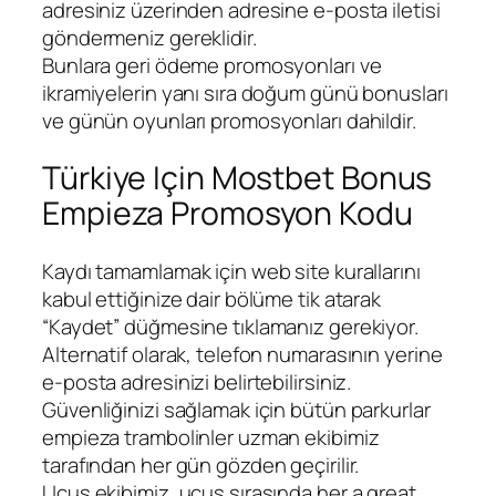
adresiniz üzerinden adresine e-posta iletisi
göndermeniz gereklidir.
Bunlara geri ödeme promosyonları ve
ikramiyelerin yanı sıra doğum günü bonusları
ve günün oyunları promosyonları dahildir.
Türkiye Için Mostbet Bonus
Empieza Promosyon Kodu
Kaydı tamamlamak için web site kurallarını
kabul ettiğinize dair bölüme tik atarak
“Kaydet” düğmesine tıklamanız gerekiyor.
Alternatif olarak, telefon numarasının yerine
e-posta adresinizi belirtebilirsiniz.
Güvenliğinizi sağlamak için bütün parkurlar
empieza trambolinler uzman ekibimiz
tarafından her gün gözden geçirilir.
Uçuş ekibimiz, uçuş sırasında her a great