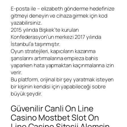
E-posta ile – elizabeth gönderme hedefinize
gitmeyi deneyin ve cihaza girmek için kod
yazabilirsiniz.
2015 yılında Bişkek’te kurulan
Konfederasyon’un merkezi 2017 yılında
İstanbul’a taşınmıştır.
Oyun stratejileri, kapıcıların kazanma
şanslarını artırmalarına empieza bahis
yaparken hata yapmaktan kaçınmalarına izin
verir.
Bu platform, orijinal bir şey yaratmak isteyen
bir kişinin kendisi için yapabileceği sobre
büyük şeydir.
Güvenilir Canli On Line
Casino Mostbet Slot On
Line Casino Sitesii Alemsin