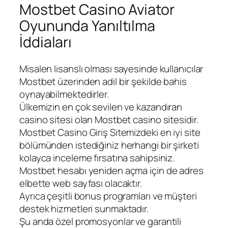
Mostbet Casino Aviator
Oyununda Yanıltılma
İddiaları
Misalen lisanslı olması sayesinde kullanıcılar
Mostbet üzerinden adil bir şekilde bahis
oynayabilmektedirler.
Ülkemizin en çok sevilen ve kazandıran
casino sitesi olan Mostbet casino sitesidir.
Mostbet Casino Giriş Sitemizdeki en iyi site
bölümünden istediğiniz herhangi bir şirketi
kolayca inceleme fırsatına sahipsiniz.
Mostbet hesabı yeniden açma için de adres
elbette web sayfası olacaktır.
Ayrıca çeşitli bonus programları ve müşteri
destek hizmetleri sunmaktadır.
Şu anda özel promosyonlar ve garantili