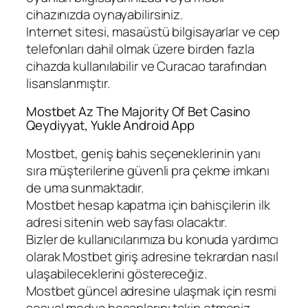
cihazınızda oynayabilirsiniz.
Internet sitesi, masaüstü bilgisayarlar ve cep
telefonları dahil olmak üzere birden fazla
cihazda kullanılabilir ve Curacao tarafından
lisanslanmıştır.
Mostbet Az The Majority Of Bet Casino
Qeydiyyat, Yukle Android App
Mostbet, geniş bahis seçeneklerinin yanı
sıra müşterilerine güvenli pra çekme imkanı
de uma sunmaktadır.
Mostbet hesap kapatma için bahisçilerin ilk
adresi sitenin web sayfası olacaktır.
Bizler de kullanıcılarımıza bu konuda yardımcı
olarak Mostbet giriş adresine tekrardan nasıl
ulaşabileceklerini göstereceğiz.
Mostbet güncel adresine ulaşmak için resmi
sosyal medya hesaplarını takip etmeniz