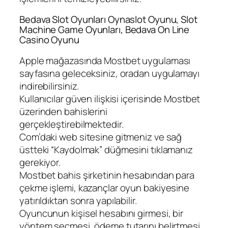
Bedava Slot Oyunları Oynaslot Oyunu, Slot
Machine Game Oyunları, Bedava On Line
Casino Oyunu
Apple mağazasında Mostbet uygulaması
sayfasına geleceksiniz, oradan uygulamayı
indirebilirsiniz.
Kullanıcılar güven ilişkisi içerisinde Mostbet
üzerinden bahislerini
gerçekleştirebilmektedir.
Com’daki web sitesine gitmeniz ve sağ
üstteki “Kaydolmak” düğmesini tıklamanız
gerekiyor.
Mostbet bahis şirketinin hesabından para
çekme işlemi, kazançlar oyun bakiyesine
yatırıldıktan sonra yapılabilir.
Oyuncunun kişisel hesabını girmesi, bir
yöntem seçmesi, ödeme tutarını belirtmesi