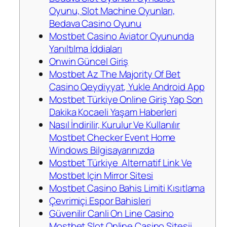
Oyunu, Slot Machine Oyunları,
Bedava Casino Oyunu
Mostbet Casino Aviator Oyununda
Yanıltılma İddiaları
Onwin Güncel Giriş
Mostbet Az The Majority Of Bet
Casino Qeydiyyat, Yukle Android App
Mostbet Türkiye Online Giriş Yap Son
Dakika Kocaeli Yaşam Haberleri
Nasıl İndirilir, Kurulur Ve Kullanılır
Mostbet Checker Event Home
Windows Bilgisayarınızda
Mostbet Türkiye ️ Alternatif Link Ve
Mostbet Için Mirror Sitesi
Mostbet Casino Bahis Limiti Kısıtlama
Çevrimiçi Espor Bahisleri
Güvenilir Canli On Line Casino
Mostbet Slot Online Casino Sitesii