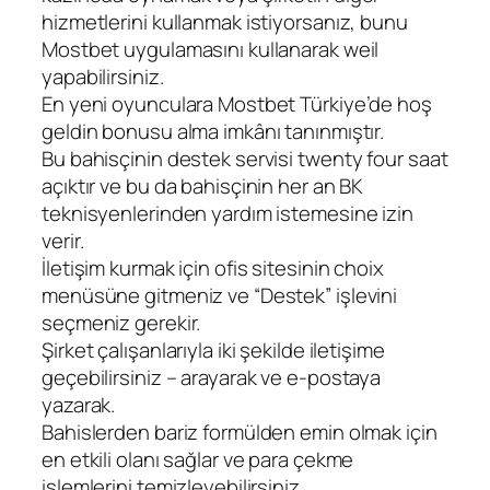
hizmetlerini kullanmak istiyorsanız, bunu
Mostbet uygulamasını kullanarak weil
yapabilirsiniz.
En yeni oyunculara Mostbet Türkiye’de hoş
geldin bonusu alma imkânı tanınmıştır.
Bu bahisçinin destek servisi twenty four saat
açıktır ve bu da bahisçinin her an BK
teknisyenlerinden yardım istemesine izin
verir.
İletişim kurmak için ofis sitesinin choix
menüsüne gitmeniz ve “Destek” işlevini
seçmeniz gerekir.
Şirket çalışanlarıyla iki şekilde iletişime
geçebilirsiniz – arayarak ve e-postaya
yazarak.
Bahislerden bariz formülden emin olmak için
en etkili olanı sağlar ve para çekme
işlemlerini temizleyebilirsiniz.