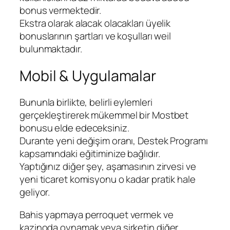
bonus vermektedir.
Ekstra olarak alacak olacakları üyelik
bonuslarının şartları ve koşulları weil
bulunmaktadır.
Mobil & Uygulamalar
Bununla birlikte, belirli eylemleri
gerçekleştirerek mükemmel bir Mostbet
bonusu elde edeceksiniz.
Durante yeni değişim oranı, Destek Programı
kapsamındaki eğitiminize bağlıdır.
Yaptığınız diğer şey, aşamasının zirvesi ve
yeni ticaret komisyonu o kadar pratik hale
geliyor.
Bahis yapmaya perroquet vermek ve
kazinoda oynamak veya şirketin diğer