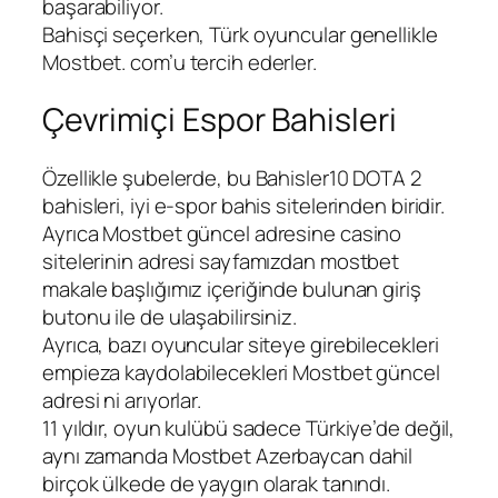
başarabiliyor.
Bahisçi seçerken, Türk oyuncular genellikle
Mostbet. com’u tercih ederler.
Çevrimiçi Espor Bahisleri
Özellikle şubelerde, bu Bahisler10 DOTA 2
bahisleri, iyi e-spor bahis sitelerinden biridir.
Ayrıca Mostbet güncel adresine casino
sitelerinin adresi sayfamızdan mostbet
makale başlığımız içeriğinde bulunan giriş
butonu ile de ulaşabilirsiniz.
Ayrıca, bazı oyuncular siteye girebilecekleri
empieza kaydolabilecekleri Mostbet güncel
adresi ni arıyorlar.
11 yıldır, oyun kulübü sadece Türkiye’de değil,
aynı zamanda Mostbet Azerbaycan dahil
birçok ülkede de yaygın olarak tanındı.