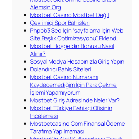
Alemsin Org
Mostbet Casino Mostbet Değil
Çevrimiçi Spor Bahisleri
Phpbb3 Seo Için “sayfalama Için Web
Site Başlık Optimizasyonu” Eklendi
Mostbet Hoşgeldin Bonusu Nasıl
Alınır?
Sosyal Medya Hesabınızla Giriş Yapın
Dolandırıcı Bahis Siteleri
Mostbet Casino Numaramı
Kaydedemediğim İçin Para Çekme
İşlemi Yapamıyorum
Mostbet Giriş Adresinde Neler Var?
Mostbet Türkiye Bahisçi Ofisinin
Incelemesi
Mostbetcasino Com Finansal Ödeme
Tarafıma Yapılmaması