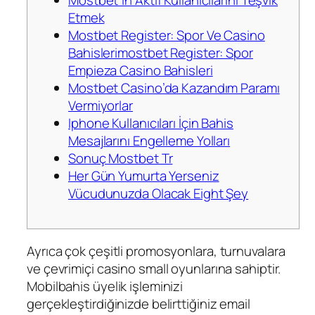
Mostbet’in Aktif Kullanıcılarını Teşvik
Etmek
Mostbet Register: Spor Ve Casino
Bahislerimostbet Register: Spor
Empieza Casino Bahisleri
Mostbet Casino’da Kazandım Paramı
Vermiyorlar
Iphone Kullanıcıları İçin Bahis
Mesajlarını Engelleme Yolları
Sonuç Mostbet Tr
Her Gün Yumurta Yerseniz
Vücudunuzda Olacak Eight Şey
Ayrıca çok çeşitli promosyonlara, turnuvalara
ve çevrimiçi casino small oyunlarına sahiptir.
Mobilbahis üyelik işleminizi
gerçekleştirdiğinizde belirttiğiniz email