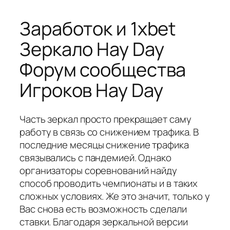
Заработок и 1xbet
Зеркало Hay Day
Форум сообщества
Игроков Hay Day
Часть зеркал просто прекращает саму
работу в связь со снижением трафика. В
последние месяцы снижение трафика
связывались с пандемией. Однако
организаторы соревнований найду
способ проводить чемпионаты и в таких
сложных условиях. Же это значит, только у
Вас снова есть возможность сделали
ставки. Благодаря зеркальной версии