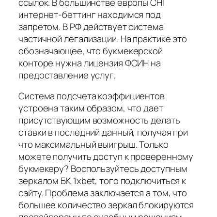
ссылок. В большинстве европы СНГ
интернет-беттинг находимся под
запретом. В РФ действует система
частичной легализации. На практике это
обозначающее, что букмекерской
конторе нужна лицензия ФСИН на
предоставление услуг.
Система подсчета коэффициентов
устроена таким образом, что дает
присутствующим возможность делать
ставки в последний данный, получая при
что максимальный выигрыш. Только
можете получить доступ к проверенному
букмекеру? Воспользуйтесь доступным
зеркалом БК 1xbet, того подключиться к
сайту. Проблема заключается а том, что
большее количество зеркал блокируются