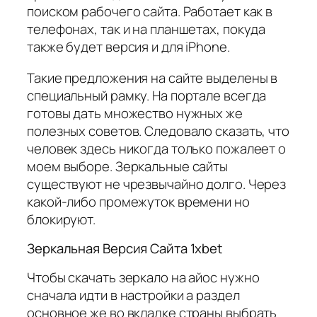
поиском рабочего сайта. Работает как в
телефонах, так и на планшетах, покуда
также будет версия и для iPhone.
Такие предложения на сайте выделены в
специальный рамку. На портале всегда
готовы дать множество нужных же
полезных советов. Следовало сказать, что
человек здесь никогда только пожалеет о
моем выборе. Зеркальные сайты
существуют не чрезвычайно долго. Через
какой-либо промежуток времени но
блокируют.
Зеркальная Версия Сайта 1xbet
Чтобы скачать зеркало на айос нужно
сначала идти в настройки а раздел
основное же во вкладке страны выбрать