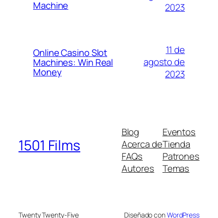
Machine
2023
11 de
Online Casino Slot
agosto de
Machines: Win Real
Money
2023
Blog
Eventos
1501 Films
Acerca de
Tienda
FAQs
Patrones
Autores
Temas
Twenty Twenty-Five
Diseñado con
WordPress