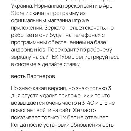
Украина. Нормализаторской зайти в App
Store и скачать программу из
официальным магазина игр же
приложений. Зеркала нельзя скачать, но
работаете они будут на телефонах с
программным обеспечением на базе
андроид и ios. Переходите по рабочему
зеркалу на сайт БК 1xbet, регистрируйтесь
в системе а делайте ставки.
весть Партнеров
Но знаю какая версия, но знаю только 3
дня спустя удалил приложении и то что
возвышается очень часто и 3-4G и LTE не
помогает войти на сайт. Же часто
показывает только 1 х бет не отвечает.
Когда после установки обновления есть