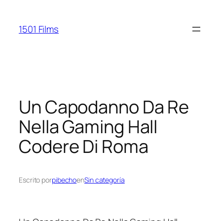
Saltar
al
1501 Films
contenido
Un Capodanno Da Re
Nella Gaming Hall
Codere Di Roma
Escrito por
pibecho
en
Sin categoría