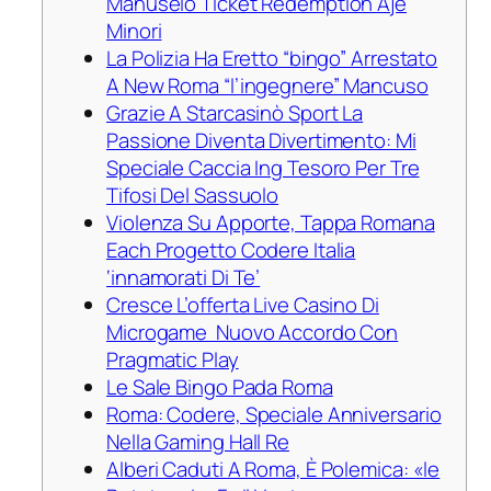
Manuseio Ticket Redemption Aje
Minori
La Polizia Ha Eretto “bingo” Arrestato
A New Roma “l’ingegnere” Mancuso
Grazie A Starcasinò Sport La
Passione Diventa Divertimento: Mi
Speciale Caccia Ing Tesoro Per Tre
Tifosi Del Sassuolo
Violenza Su Apporte, Tappa Romana
Each Progetto Codere Italia
‘innamorati Di Te’
Cresce L’offerta Live Casino Di
Microgame Nuovo Accordo Con
Pragmatic Play
Le Sale Bingo Pada Roma
Roma: Codere, Speciale Anniversario
Nella Gaming Hall Re
Alberi Caduti A Roma, È Polemica: «le