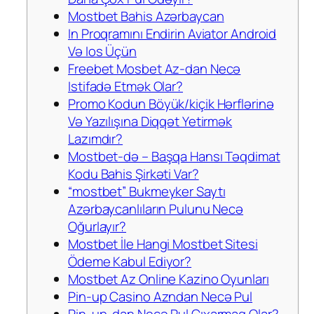
Mostbet Bahis Azərbaycan
In Proqramını Endirin Aviator Android
Və Ios Üçün
Freebet Mosbet Az-dan Necə
Istifadə Etmək Olar?
Promo Kodun Böyük/kiçik Hərflərinə
Və Yazılışına Diqqət Yetirmək
Lazımdır?
Mostbet-də – Başqa Hansı Təqdimat
Kodu Bahis Şirkəti Var?
“mostbet” Bukmeyker Saytı
Azərbaycanlıların Pulunu Necə
Oğurlayır?
Mostbet İle Hangi Mostbet Sitesi
Ödeme Kabul Ediyor?
Mostbet Az Online Kazino Oyunları
Pin-up Casino Azndan Necə Pul