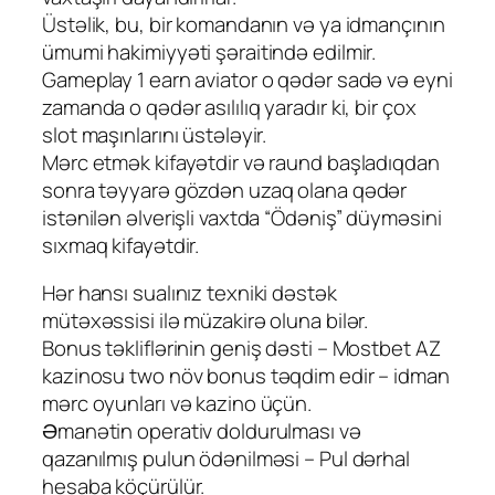
Üstəlik, bu, bir komandanın və ya idmançının
ümumi hakimiyyəti şəraitində edilmir.
Gameplay 1 earn aviator o qədər sadə və eyni
zamanda o qədər asılılıq yaradır ki, bir çox
slot maşınlarını üstələyir.
Mərc etmək kifayətdir və raund başladıqdan
sonra təyyarə gözdən uzaq olana qədər
istənilən əlverişli vaxtda “Ödəniş” düyməsini
sıxmaq kifayətdir.
Hər hansı sualınız texniki dəstək
mütəxəssisi ilə müzakirə oluna bilər.
Bonus təkliflərinin geniş dəsti – Mostbet AZ
kazinosu two növ bonus təqdim edir – idman
mərc oyunları və kazino üçün.
Əmanətin operativ doldurulması və
qazanılmış pulun ödənilməsi – Pul dərhal
hesaba köçürülür.