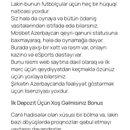
Lakin bunun futbolçular üçün heç bir hüquqi
nəticəsi yoxdur.
Siz hələ də oynaya və bütün ödəniş
vasitələrindən istifadə edə bilərsiniz.
Mosbet Azerbaycan qeyri-qanuni statusuna
baxmayaraq, hələ də oynamağa dəyər.
Burada yaxşı bir xətt və rəsm var, onlayn
kazino və eSports dəstəyi var.
Bunu rəsmi web saytına daxil olaraq və ilk
mərc üçün qeydiyyatdan keçməklə özünüz
üçün yoxlaya bilərsiniz.
Şirkətin Azerbaycanda fəaliyyət göstərmək
üçün lisenziyası yoxdur.
İlk Depozit Üçün Xoş Gəlmisiniz Bonus
Canlı hadisələr olan xüsusi bir bölmə va, lakin
bəzi döyüşlərdə proqnozları qəbul etməyi
vaxtaşırı dayandırırlar.