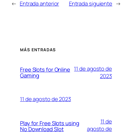
←
Entrada anterior
Entrada siguiente
→
MÁS ENTRADAS
11 de agosto de
Free Slots for Online
Gaming
2023
11 de agosto de 2023
11 de
Play for Free Slots using
agosto de
No Download Slot