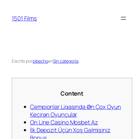
Saltar
al
1501 Films
contenido
Escrito por
pibecho
en
Sin categoría
Content
Çempionlar Liqasında Ən Çox Oyun
Keçirən Oyunçular
On Line Casino Mosbet Az
İlk Depozit Üçün Xoş Gəlmisiniz
Bonus