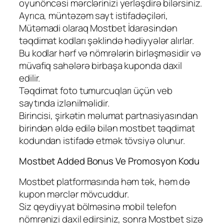
oyunöncəsi mərclərinizi yerləşdirə bilərsiniz.
Ayrıca, müntəzəm sayt istifadəçiləri,
Mütəmadi olaraq Mostbet İdarəsindən
təqdimat kodları şəklində hədiyyələr alırlar.
Bu kodlar hərf və nömrələrin birləşməsidir və
müvafiq sahələrə birbaşa kuponda daxil
edilir.
Təqdimat foto tumurcuqları üçün veb
saytında izlənilməlidir.
Birincisi, şirkətin məlumat partnasiyasından
birindən əldə edilə bilən mostbet təqdimat
kodundan istifadə etmək tövsiyə olunur.
Mostbet Added Bonus Ve Promosyon Kodu
Mostbet platformasında həm tək, həm də
kupon mərclər mövcuddur.
Siz qeydiyyat bölməsinə mobil telefon
nömrənizi daxil edirsiniz, sonra Mostbet sizə