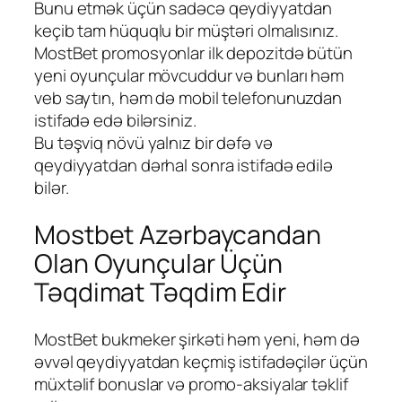
Bunu etmək üçün sadəcə qeydiyyatdan
keçib tam hüquqlu bir müştəri olmalısınız.
MostBet promosyonlar ilk depozitdə bütün
yeni oyunçular mövcuddur və bunları həm
veb saytın, həm də mobil telefonunuzdan
istifadə edə bilərsiniz.
Bu təşviq növü yalnız bir dəfə və
qeydiyyatdan dərhal sonra istifadə edilə
bilər.
Mostbet Azərbaycandan
Olan Oyunçular Üçün
Təqdimat Təqdim Edir
MostBet bukmeker şirkəti həm yeni, həm də
əvvəl qeydiyyatdan keçmiş istifadəçilər üçün
müxtəlif bonuslar və promo-aksiyalar təklif