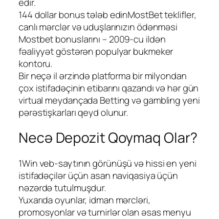
edir.
144 dollar bonus tələb edinMostBet teklifler,
canlı mərclər və uduşlarınızın ödənməsi
Mostbet bonuslarını – 2009-cu ildən
fəaliyyət göstərən populyar bukmeker
kontoru.
Bir neçə il ərzində platforma bir milyondan
çox istifadəçinin etibarını qazandı və hər gün
virtual meydançada Betting və gambling yeni
pərəstişkarları qeyd olunur.
Necə Depozit Qoymaq Olar?
1Win veb-saytının görünüşü və hissi en yeni
istifadəçilər üçün asan naviqasiya üçün
nəzərdə tutulmuşdur.
Yuxarıda oyunlar, idman mərcləri,
promosyonlar və turnirlər olan əsas menyu