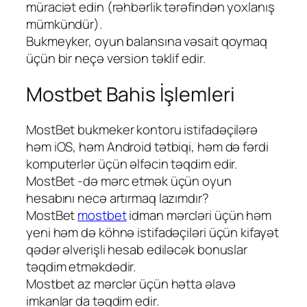
müraciət edin (rəhbərlik tərəfindən yoxlanış
mümkündür).
Bukmeyker, oyun balansına vəsait qoymaq
üçün bir neçə version təklif edir.
Mostbet Bahis İşlemleri
MostBet bukmeker kontoru istifadəçilərə
həm iOS, həm Android tətbiqi, həm də fərdi
komputerlər üçün əlfəcin təqdim edir.
MostBet -də mərc etmək üçün oyun
hesabını necə artırmaq lazımdır?
MostBet
mostbet
idman mərcləri üçün həm
yeni həm də köhnə istifadəçiləri üçün kifayət
qədər əlverişli hesab ediləcək bonuslar
təqdim etməkdədir.
Mostbet az mərclər üçün hətta əlavə
imkanlar da təqdim edir.