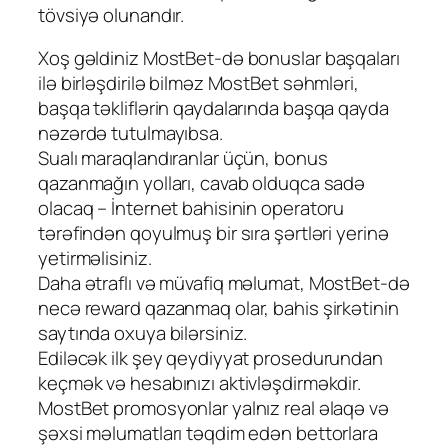
tövsiyə olunandır.
Xoş gəldiniz MostBet-də bonuslar başqaları
ilə birləşdirilə bilməz MostBet səhmləri,
başqa təkliflərin qaydalarında başqa qayda
nəzərdə tutulmayıbsa.
Sualı maraqlandıranlar üçün, bonus
qazanmağın yolları, cavab olduqca sadə
olacaq – İnternet bahisinin operatoru
tərəfindən qoyulmuş bir sıra şərtləri yerinə
yetirməlisiniz.
Daha ətraflı və müvafiq məlumat, MostBet-də
necə reward qazanmaq olar, bahis şirkətinin
saytında oxuya bilərsiniz.
Ediləcək ilk şey qeydiyyat prosedurundan
keçmək və hesabınızı aktivləşdirməkdir.
MostBet promosyonlar yalnız real əlaqə və
şəxsi məlumatları təqdim edən bettorlara