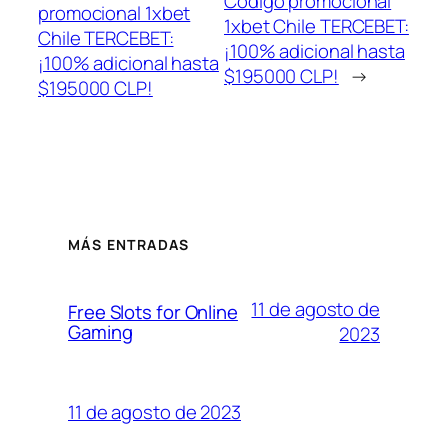
Código promocional
promocional 1xbet
1xbet Chile TERCEBET:
Chile TERCEBET:
¡100% adicional hasta
¡100% adicional hasta
$195000 CLP!
→
$195000 CLP!
MÁS ENTRADAS
11 de agosto de
Free Slots for Online
Gaming
2023
11 de agosto de 2023