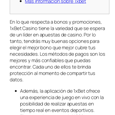
Más información sobre 1xbet
En lo que respecta a bonos y promociones,
1xBet Casino tiene la variedad que se espera
de un líder en apuestas de casino. Por lo
tanto, tendrás muy buenas opciones para
elegir el mejor bono que mejor cubre tus
necesidades. Los métodos de pagos son los
mejores y más confiables que puedas
encontrar. Cada uno de ellos te brinda
protección al momento de compartir tus
datos.
Además, la aplicación de 1xBet ofrece
una experiencia de juego en vivo con la
posibilidad de realizar apuestas en
tiempo real en eventos deportivos.