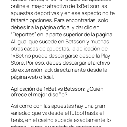
online el mayor atractivo de 1xBet son las
apuestas deportivas y en ese aspecto no te
faltarán opciones. Para encontrarlas, solo
debes ir a la página oficial y dar clic en
“Deportes” en la parte superior de la página.
Al igual que sucede en Betsson y muchas
otras casas de apuestas, la aplicación de
1xBet no puede descargarse desde la Play
Store. Por eso, debes descargar el archivo
de extensión .apk directamente desde la
página web oficial.
Aplicación de 1xBet vs Betsson: ¿Quién
ofrece el mejor diseño?
Así como con las apuestas hay una gran
variedad que va desde el fútbol hasta el
tenis, en el casino sucede exactamente lo