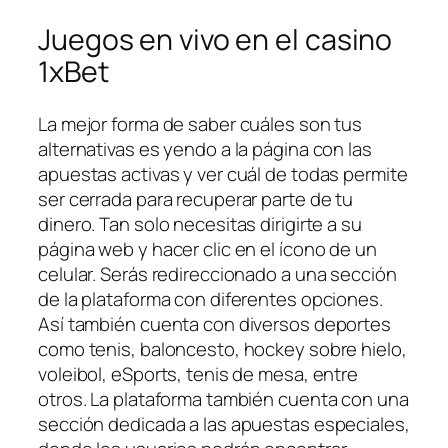
Juegos en vivo en el casino
1xBet
La mejor forma de saber cuáles son tus
alternativas es yendo a la página con las
apuestas activas y ver cuál de todas permite
ser cerrada para recuperar parte de tu
dinero. Tan solo necesitas dirigirte a su
página web y hacer clic en el ícono de un
celular. Serás redireccionado a una sección
de la plataforma con diferentes opciones.
Así también cuenta con diversos deportes
como tenis, baloncesto, hockey sobre hielo,
voleibol, eSports, tenis de mesa, entre
otros. La plataforma también cuenta con una
sección dedicada a las apuestas especiales,