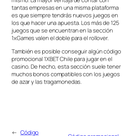
mismo. La mayor ventaja de contar con
tantas empresas en una misma plataforma
es que siempre tendrás nuevos juegos en
los que hacer una apuesta. Los más de 125
juegos que se encuentran en la sección
1xGames valen el doble para el rollover.
También es posible conseguir algún código
promocional 1XBET Chile para jugar en el
casino. De hecho, esta sección suele tener
muchos bonos compatibles con los juegos
de azar y las tragamonedas.
←
Código