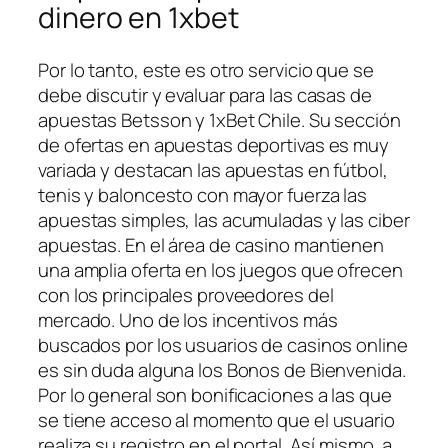
dinero en 1xbet
Por lo tanto, este es otro servicio que se
debe discutir y evaluar para las casas de
apuestas Betsson y 1xBet Chile. Su sección
de ofertas en apuestas deportivas es muy
variada y destacan las apuestas en fútbol,
tenis y baloncesto con mayor fuerza las
apuestas simples, las acumuladas y las ciber
apuestas. En el área de casino mantienen
una amplia oferta en los juegos que ofrecen
con los principales proveedores del
mercado. Uno de los incentivos más
buscados por los usuarios de casinos online
es sin duda alguna los Bonos de Bienvenida.
Por lo general son bonificaciones a las que
se tiene acceso al momento que el usuario
realiza su registro en el portal. Así mismo, a