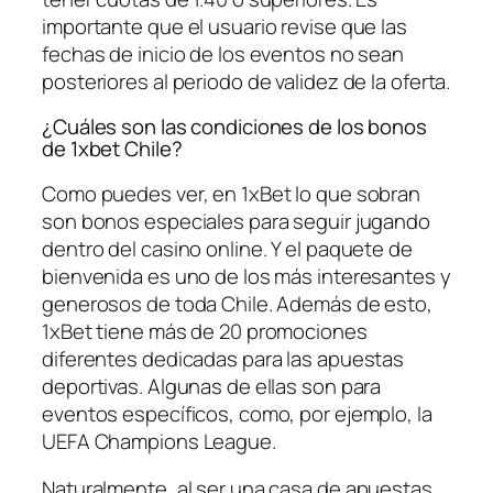
importante que el usuario revise que las
fechas de inicio de los eventos no sean
posteriores al periodo de validez de la oferta.
¿Cuáles son las condiciones de los bonos
de 1xbet Chile?
Como puedes ver, en 1xBet lo que sobran
son bonos especiales para seguir jugando
dentro del casino online. Y el paquete de
bienvenida es uno de los más interesantes y
generosos de toda Chile. Además de esto,
1xBet tiene más de 20 promociones
diferentes dedicadas para las apuestas
deportivas. Algunas de ellas son para
eventos específicos, como, por ejemplo, la
UEFA Champions League.
Naturalmente, al ser una casa de apuestas