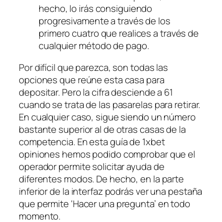
hecho, lo irás consiguiendo
progresivamente a través de los
primero cuatro que realices a través de
cualquier método de pago.
Por difícil que parezca, son todas las
opciones que reúne esta casa para
depositar. Pero la cifra desciende a 61
cuando se trata de las pasarelas para retirar.
En cualquier caso, sigue siendo un número
bastante superior al de otras casas de la
competencia. En esta guía de 1xbet
opiniones hemos podido comprobar que el
operador permite solicitar ayuda de
diferentes modos. De hecho, en la parte
inferior de la interfaz podrás ver una pestaña
que permite ‘Hacer una pregunta’ en todo
momento.