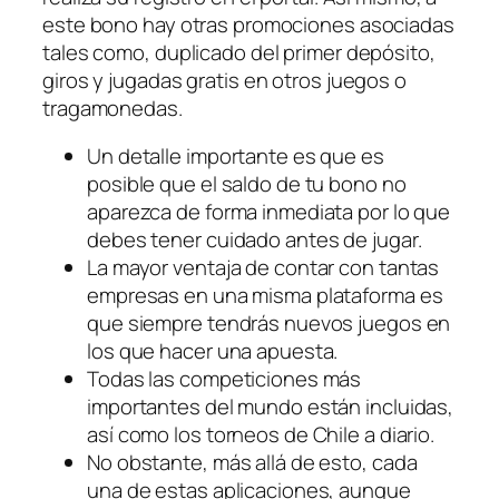
este bono hay otras promociones asociadas
tales como, duplicado del primer depósito,
giros y jugadas gratis en otros juegos o
tragamonedas.
Un detalle importante es que es
posible que el saldo de tu bono no
aparezca de forma inmediata por lo que
debes tener cuidado antes de jugar.
La mayor ventaja de contar con tantas
empresas en una misma plataforma es
que siempre tendrás nuevos juegos en
los que hacer una apuesta.
Todas las competiciones más
importantes del mundo están incluidas,
así como los torneos de Chile a diario.
No obstante, más allá de esto, cada
una de estas aplicaciones, aunque