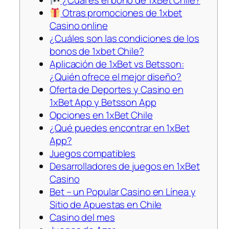
Otras promociones de 1xbet
Casino online
¿Cuáles son las condiciones de los
bonos de 1xbet Chile?
Aplicación de 1xBet vs Betsson:
¿Quién ofrece el mejor diseño?
Oferta de Deportes y Casino en
1xBet App y Betsson App
Opciones en 1xBet Chile
¿Qué puedes encontrar en 1xBet
App?
Juegos compatibles
Desarrolladores de juegos en 1xBet
Casino
Bet – un Popular Casino en Línea y
Sitio de Apuestas en Chile
Casino del mes