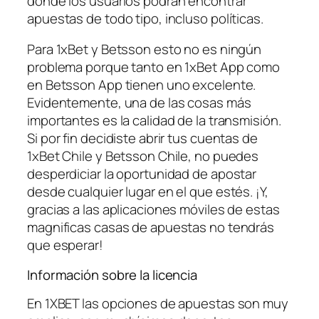
donde los usuarios podrán encontrar
apuestas de todo tipo, incluso políticas.
Para 1xBet y Betsson esto no es ningún
problema porque tanto en 1xBet App como
en Betsson App tienen uno excelente.
Evidentemente, una de las cosas más
importantes es la calidad de la transmisión.
Si por fin decidiste abrir tus cuentas de
1xBet Chile y Betsson Chile, no puedes
desperdiciar la oportunidad de apostar
desde cualquier lugar en el que estés. ¡Y,
gracias a las aplicaciones móviles de estas
magnificas casas de apuestas no tendrás
que esperar!
Información sobre la licencia
En 1XBET las opciones de apuestas son muy