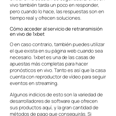
vivo también tarda un poco en responder,
pero cuando lo hace, las respuestas son en
tiempo real y ofrecen soluciones.
Cómo acceder al servicio de retransmisión
en vivo de 1xbet
O en caso contrario, también puedes utilizar
el que exista en su página web cuando sea
necesario. 1xbet es una de las casas de
apuestas más completas para hacer
pronósticos en vivo. Tanto es así que la casa
cuenta con reproductor de vídeo para seguir
eventos en streaming.
Algunos indicios de esto son la variedad de
desarrolladores de software que ofrecen
sus productos aquí, y la gran cantidad de
métodos de pago que conseguirás. Si