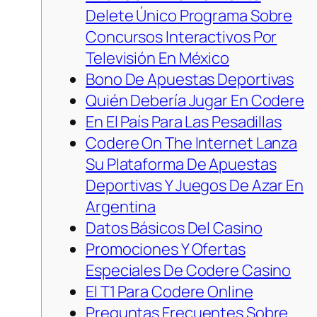
Delete Único Programa Sobre
Concursos Interactivos Por
Televisión En México
Bono De Apuestas Deportivas
Quién Debería Jugar En Codere
En El País Para Las Pesadillas
Codere On The Internet Lanza
Su Plataforma De Apuestas
Deportivas Y Juegos De Azar En
Argentina
Datos Básicos Del Casino
Promociones Y Ofertas
Especiales De Codere Casino
El T1 Para Codere Online
Preguntas Frecuentes Sobre