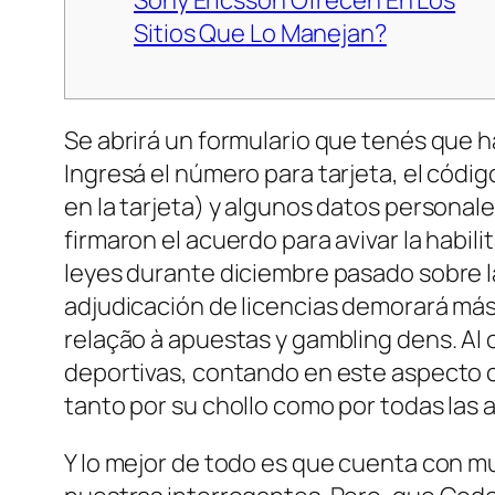
Sitios Que Lo Manejan?
Se abrirá un formulario que tenés que ha
Ingresá el número para tarjeta, el códi
en la tarjeta) y algunos datos personal
firmaron el acuerdo para avivar la habili
leyes durante diciembre pasado sobre la
adjudicación de licencias demorará má
relação à apuestas y gambling dens. Al
deportivas, contando en este aspecto 
tanto por su chollo como por todas las 
Y lo mejor de todo es que cuenta con m