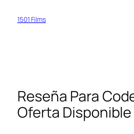
Saltar
al
1501 Films
contenido
Reseña Para Coder
Oferta Disponible