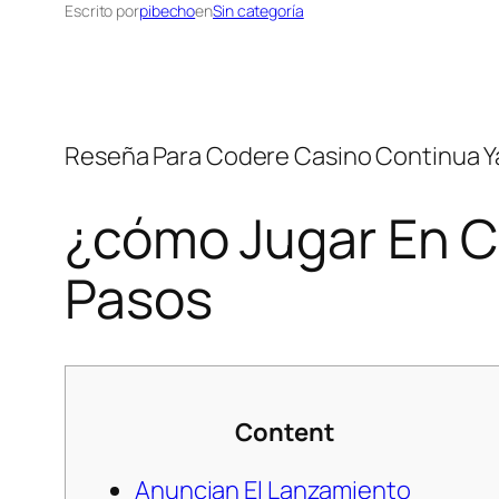
Escrito por
pibecho
en
Sin categoría
Reseña Para Codere Casino Continua Ya 
¿cómo Jugar En C
Pasos
Content
Anuncian El Lanzamiento