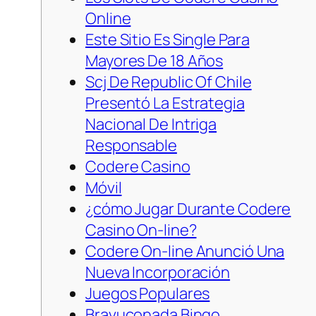
Online
Este Sitio Es Single Para
Mayores De 18 Años
Scj De Republic Of Chile
Presentó La Estrategia
Nacional De Intriga
Responsable
Codere Casino
Móvil
¿cómo Jugar Durante Codere
Casino On-line?
Codere On-line Anunció Una
Nueva Incorporación
Juegos Populares
Bravuconada Bingo