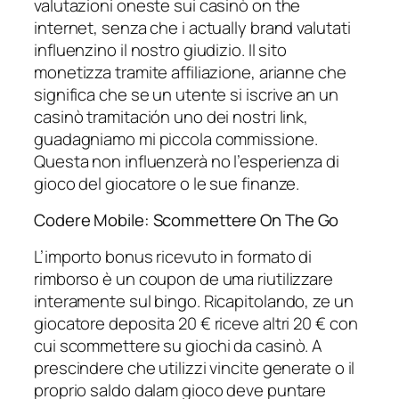
valutazioni oneste sui casinò on the
internet, senza che i actually brand valutati
influenzino il nostro giudizio. Il sito
monetizza tramite affiliazione, arianne che
significa che se un utente si iscrive an un
casinò tramitación uno dei nostri link,
guadagniamo mi piccola commissione.
Questa non influenzerà no l’esperienza di
gioco del giocatore o le sue finanze.
Codere Mobile: Scommettere On The Go
L’importo bonus ricevuto in formato di
rimborso è un coupon de uma riutilizzare
interamente sul bingo. Ricapitolando, ze un
giocatore deposita 20 € riceve altri 20 € con
cui scommettere su giochi da casinò. A
prescindere che utilizzi vincite generate o il
proprio saldo dalam gioco deve puntare