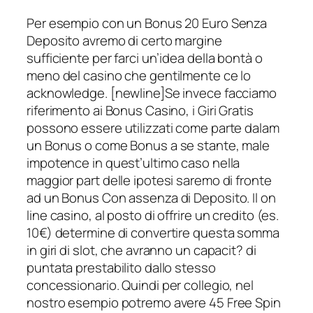
Per esempio con un Bonus 20 Euro Senza
Deposito avremo di certo margine
sufficiente per farci un’idea della bontà o
meno del casino che gentilmente ce lo
acknowledge. [newline]Se invece facciamo
riferimento ai Bonus Casino, i Giri Gratis
possono essere utilizzati come parte dalam
un Bonus o come Bonus a se stante, male
impotence in quest’ultimo caso nella
maggior part delle ipotesi saremo di fronte
ad un Bonus Con assenza di Deposito. Il on
line casino, al posto di offrire un credito (es.
10€) determine di convertire questa somma
in giri di slot, che avranno un capacit? di
puntata prestabilito dallo stesso
concessionario. Quindi per collegio, nel
nostro esempio potremo avere 45 Free Spin