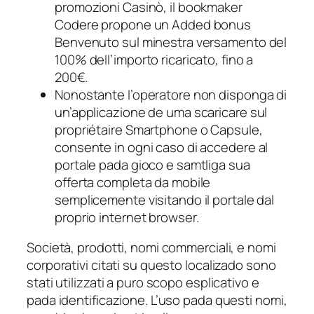
promozioni Casinò, il bookmaker
Codere propone un Added bonus
Benvenuto sul minestra versamento del
100% dell’importo ricaricato, fino a
200€.
Nonostante l’operatore non disponga di
un’applicazione de uma scaricare sul
propriétaire Smartphone o Capsule,
consente in ogni caso di accedere al
portale pada gioco e samtliga sua
offerta completa da mobile
semplicemente visitando il portale dal
proprio internet browser.
Società, prodotti, nomi commerciali, e nomi
corporativi citati su questo localizado sono
stati utilizzati a puro scopo esplicativo e
pada identificazione. L’uso pada questi nomi,