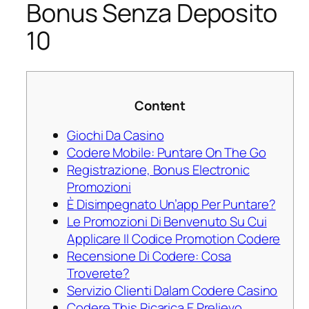
Bonus Senza Deposito
10
Content
Giochi Da Casino
Codere Mobile: Puntare On The Go
Registrazione, Bonus Electronic
Promozioni
È Disimpegnato Un’app Per Puntare?
Le Promozioni Di Benvenuto Su Cui
Applicare Il Codice Promotion Codere
Recensione Di Codere: Cosa
Troverete?
Servizio Clienti Dalam Codere Casino
Codere This Ricarica E Prelievo