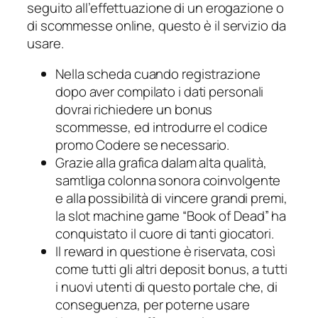
seguito all’effettuazione di un erogazione o
di scommesse online, questo è il servizio da
usare.
Nella scheda cuando registrazione
dopo aver compilato i dati personali
dovrai richiedere un bonus
scommesse, ed introdurre el codice
promo Codere se necessario.
Grazie alla grafica dalam alta qualità,
samtliga colonna sonora coinvolgente
e alla possibilità di vincere grandi premi,
la slot machine game “Book of Dead” ha
conquistato il cuore di tanti giocatori.
Il reward in questione è riservata, così
come tutti gli altri deposit bonus, a tutti
i nuovi utenti di questo portale che, di
conseguenza, per poterne usare