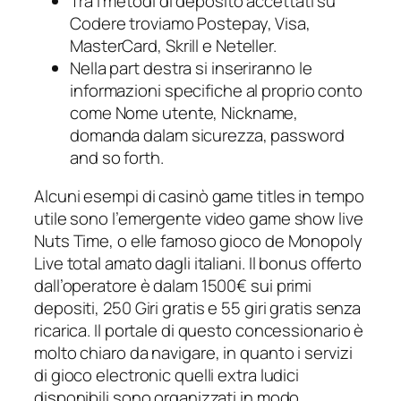
Tra i metodi di deposito accettati su
Codere troviamo Postepay, Visa,
MasterCard, Skrill e Neteller.
Nella part destra si inseriranno le
informazioni specifiche al proprio conto
come Nome utente, Nickname,
domanda dalam sicurezza, password
and so forth.
Alcuni esempi di casinò game titles in tempo
utile sono l’emergente video game show live
Nuts Time, o elle famoso gioco de Monopoly
Live total amato dagli italiani. Il bonus offerto
dall’operatore è dalam 1500€ sui primi
depositi, 250 Giri gratis e 55 giri gratis senza
ricarica. Il portale di questo concessionario è
molto chiaro da navigare, in quanto i servizi
di gioco electronic quelli extra ludici
disponibili sono organizzati in modo