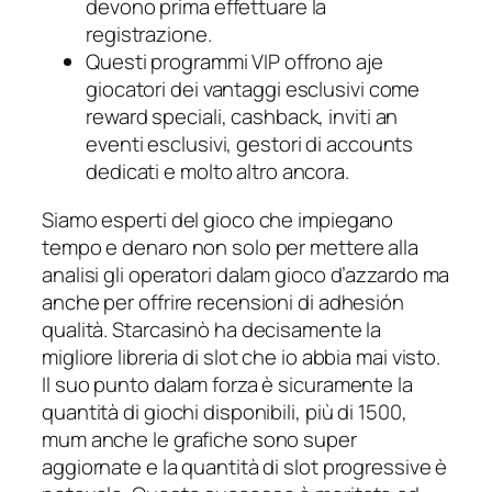
devono prima effettuare la
registrazione.
Questi programmi VIP offrono aje
giocatori dei vantaggi esclusivi come
reward speciali, cashback, inviti an
eventi esclusivi, gestori di accounts
dedicati e molto altro ancora.
Siamo esperti del gioco che impiegano
tempo e denaro non solo per mettere alla
analisi gli operatori dalam gioco d’azzardo ma
anche per offrire recensioni di adhesión
qualità. Starcasinò ha decisamente la
migliore libreria di slot che io abbia mai visto.
Il suo punto dalam forza è sicuramente la
quantità di giochi disponibili, più di 1500,
mum anche le grafiche sono super
aggiornate e la quantità di slot progressive è