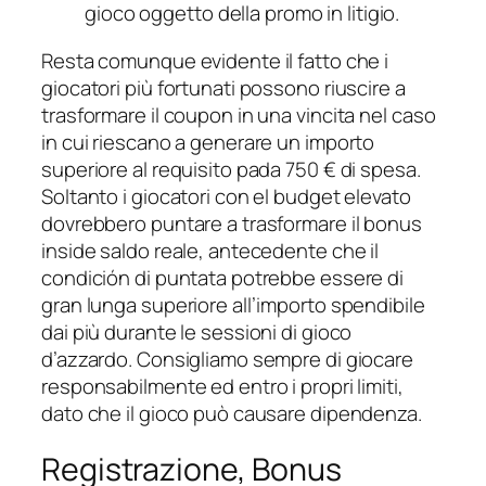
gioco oggetto della promo in litigio.
Resta comunque evidente il fatto che i
giocatori più fortunati possono riuscire a
trasformare il coupon in una vincita nel caso
in cui riescano a generare un importo
superiore al requisito pada 750 € di spesa.
Soltanto i giocatori con el budget elevato
dovrebbero puntare a trasformare il bonus
inside saldo reale, antecedente che il
condición di puntata potrebbe essere di
gran lunga superiore all’importo spendibile
dai più durante le sessioni di gioco
d’azzardo. Consigliamo sempre di giocare
responsabilmente ed entro i propri limiti,
dato che il gioco può causare dipendenza.
Registrazione, Bonus