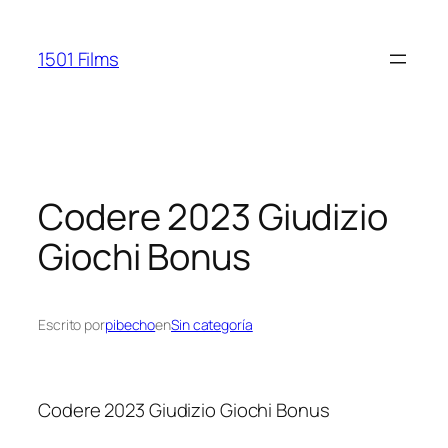
Saltar
al
1501 Films
contenido
Codere 2023 Giudizio
Giochi Bonus
Escrito por
pibecho
en
Sin categoría
Codere 2023 Giudizio Giochi Bonus