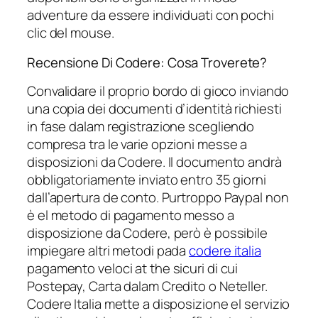
adventure da essere individuati con pochi
clic del mouse.
Recensione Di Codere: Cosa Troverete?
Convalidare il proprio bordo di gioco inviando
una copia dei documenti d’identità richiesti
in fase dalam registrazione scegliendo
compresa tra le varie opzioni messe a
disposizioni da Codere. Il documento andrà
obbligatoriamente inviato entro 35 giorni
dall’apertura de conto. Purtroppo Paypal non
è el metodo di pagamento messo a
disposizione da Codere, però è possibile
impiegare altri metodi pada
codere italia
pagamento veloci at the sicuri di cui
Postepay, Carta dalam Credito o Neteller.
Codere Italia mette a disposizione el servizio