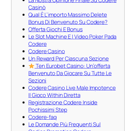
La Nostra Opinione Finale Su Codere
Casinò
Qual È L’importo Massimo Delete
Bonus Di Benvenuto Su Codere?
Offerta Giochi E Bonus
Le Slot Machine E I Video Poker Pada
Codere
Codere Casino
Un Reward Per Ciascuna Sezione
Ten Eurobet Casino: Un’offerta
Benvenuto Da Giocare Su Tutte Le
Sezioni
Codere Casino Live Male Impotence
Il Gioco Within Diretta
Registrazione Codere Inside
Pochissimi Step
Codere-faq
Le Domande Più Frequenti Sul