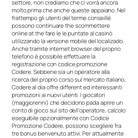
settore, non crediamo che ci vorrà ancora
molto prima che anche queste appaiano. Nel
frattempo gli utenti del terme conseillé
possono continuare the scommettere
online at the fare le le puntate al casinò
utilizzando la versione mobile del localizado.
Anche tramite internet browser del proprio
telefono è possibile effettuare la
registrazione con codice promozione
Codere. Sebbene sia un operatore alla
ricerca del proprio corso sul mercato italiano,
Codere al dia offre different ed interessanti
promozioni ai nuovi utenti. I giocatori
(maggiorenni) che decidono pada aprire un
conto di gioco sul sito dell’operatore, calcolo
eseguibile opzionalmente con Codice
Promozione Codere, possono scegliere fra
tre bonus benvenuto attivi. Per attualmente