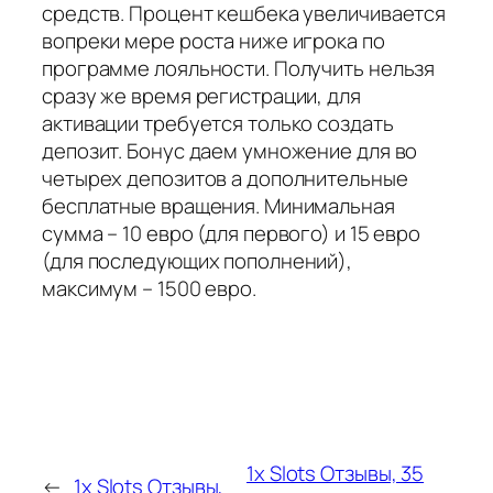
средств. Процент кешбека увеличивается
вопреки мере роста ниже игрока по
программе лояльности. Получить нельзя
сразу же время регистрации, для
активации требуется только создать
депозит. Бонус даем умножение для во
четырех депозитов а дополнительные
бесплатные вращения. Минимальная
сумма – 10 евро (для первого) и 15 евро
(для последующих пополнений),
максимум – 1500 евро.
1x Slots Отзывы, 35
←
1x Slots Отзывы,