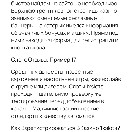
быстро найдем на сайте но необходимое.
Верхнюю трети главной страницы казино
занимают сменяемые рекламные
баннеры, на которых имелся информация
об значимых бонусах и акциях. Прямо под
ними находится форма дли регистрации и
кнопка входа.
Слотс Отзывы, Пример 17
Среди них автоматы, известные
карточные и настольные игры, казино лайв
с крупье или дилером. Слоты 1xslots
проходят тщательную проверку же
тестирование перед добавлением в
каталог. У администрации высокие
стандарты к качеству автоматов.
Как Зарегистрироваться В Казино 1xslots?