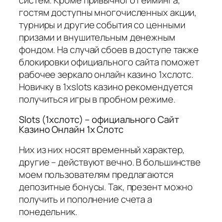
гостям доступны многочисленных акции,
турниры и другие события со ценными
призами и внушительным денежным
фондом. На случай сбоев в доступе также
блокировки официального сайта поможет
рабочее зеркало онлайн казино 1хслотс.
Новичку в 1xslots казино рекомендуется
получиться игры в пробном режиме.
Slots (1хслотс) – официального Сайт
Казино Онлайн 1х Слотс
Них из них носят временный характер,
другие – действуют вечно. В большинстве
моем пользователям предлагаются
депозитные бонусы. Так, презент можно
получить и пополнение счета а
понедельник.