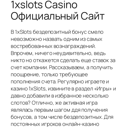
1xslots Casino
Официальный Сайт
В 1xSlots бездепозитный бонус смело
невозможно назвать одним из самых
востребованных вознаграждений.
Впрочем, ничего неудивительно, ведь
никто но откажется сделать еще ставок за
счет компании. Рассказываем, а получить
поощрение, только требующее
пополнения счета. Регулярно играете и
казино 1xSlots, извините в раздел «Игры» и
давно добавили в избранное несколько
слотов? Отлично, же активная игра
являлась первым шагом ддя получения
бонусов, а том числе бездепозитных. Для
постоянных игроков онлайн-казино