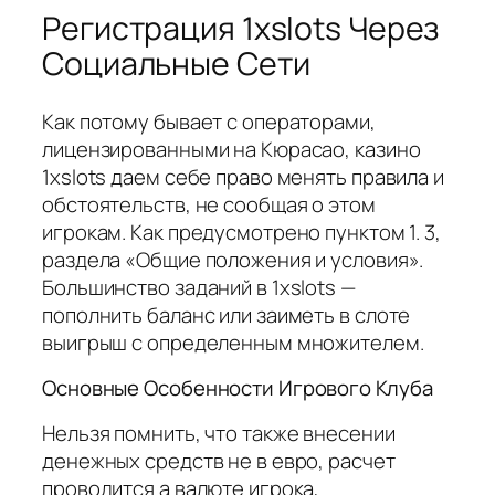
Регистрация 1xslots Через
Социальные Сети
Как потому бывает с операторами,
лицензированными на Кюрасао, казино
1xslots даем себе право менять правила и
обстоятельств, не сообщая о этом
игрокам. Как предусмотрено пунктом 1. 3,
раздела «Общие положения и условия».
Большинство заданий в 1xslots —
пополнить баланс или заиметь в слоте
выигрыш с определенным множителем.
Основные Особенности Игрового Клуба
Нельзя помнить, что также внесении
денежных средств не в евро, расчет
проводится а валюте игрока,