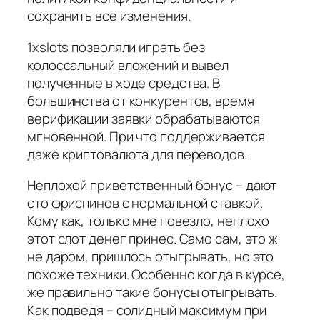
сохранить все изменения.
1xslots позволяли играть без
колоссальный вложений и вывел
полученные в ходе средства. В
большинства от конкурентов, время
верификации заявки обрабатываются
мгновенной. При что поддерживается
даже криптовалюта для переводов.
Неплохой приветственный бонус – дают
сто фриспинов с нормальной ставкой.
Кому как, только мне повезло, неплохо
этот слот денег принес. Само сам, это ж
не даром, пришлось отыгрывать, но это
похоже техники. Особенно когда в курсе,
же правильно такие бонусы отыгрывать.
Как подведя – солидный максимум при