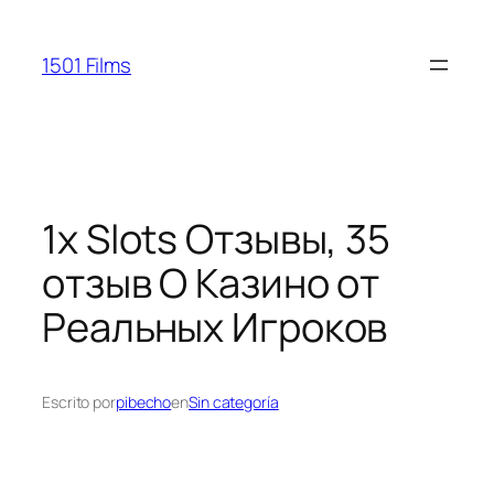
Saltar
al
1501 Films
contenido
1x Slots Отзывы, 35
отзыв О Казино от
Реальных Игроков
Escrito por
pibecho
en
Sin categoría