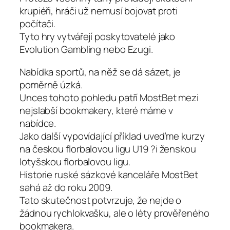
krupiéři, hráči už nemusí bojovat proti
počítači.
Tyto hry vytvářejí poskytovatelé jako
Evolution Gambling nebo Ezugi.
Nabídka sportů, na něž se dá sázet, je
poměrně úzká.
Unces tohoto pohledu patří MostBet mezi
nejslabší bookmakery, které máme v
nabídce.
Jako další vypovídající příklad uveďme kurzy
na českou florbalovou ligu U19 ?i ženskou
lotyšskou florbalovou ligu.
Historie ruské sázkové kanceláře MostBet
sahá až do roku 2009.
Tato skutečnost potvrzuje, že nejde o
žádnou rychlokvašku, ale o léty prověřeného
bookmakera.