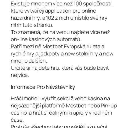
Existuje mnohem více než 100 společností,
které vytvářejí application pro online
hazardní hry, a 102 z nich umístilo své hry
mhh tuto stránku.
To znamená, že na webu najdete více než
on-line kasinových automatů.
Patří mezi ně Mostbet Evropská ruleta a
rychlé hry a jackpoty a new stolní hry a new
mnoho dalších.
Určitě si najdete hru, která vás bude bavit
nejvíce.
Informace Pro Návštěvníky
Hráči mohou využít sekci živého kasina na
nejsázenější platformě Mostbet nebo Pin-up
casino a hrát s reálnými krupiéry v reálném
čase.
Protože všechny tahy provádějí skuteční