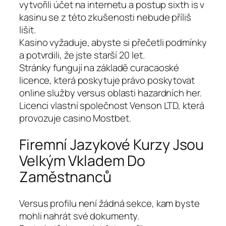
vytvořili účet na internetu a postup sixth is v
kasinu se z této zkušenosti nebude příliš
lišit.
Kasino vyžaduje, abyste si přečetli podmínky
a potvrdili, že jste starší 20 let.
Stránky fungují na základě curacaoské
licence, která poskytuje právo poskytovat
online služby versus oblasti hazardních her.
Licenci vlastní společnost Venson LTD, která
provozuje casino Mostbet.
Firemní Jazykové Kurzy Jsou
Velkým Vkladem Do
Zaměstnanců
Versus profilu není žádná sekce, kam byste
mohli nahrát své dokumenty.