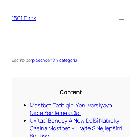
Saltar
al
1501 Films
contenido
Escrito por
pibecho
en
Sin categoría
Content
Mostbet Tətbiqini Yeni Versiyaya
Necə Yeniləmək Olar
Uvítací Bonusy A New Další Nabídky
Casina Mostbet – Hrajte S Nejlepšími
Bonusy