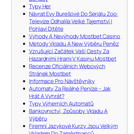
Typy Her
Návrat Evy Burešové Do Seriálu Zoo:
Televize Odhalila Velké Tajemství I
Pohlaví Dítěte
Výhody A Nevýhody Mostbet Casino
Metody Vkladu A New Výběru Peněz
Vzrušující Začátek Vaší Cesty Za
Hazardními Hrami V Kasinu Mostbet
Recenze Oficiálních Webových
Stránek Mostbet
Informace Pro Návštěvníky
Automaty Za Reálné Peníze – Jak
Hrát A Vyhrát?
Typy Výherních Automatů
Bankovnictví, Způsoby Vkladu A
Výběru
Firemní Jazykové Kurzy Jsou Velkým
Vkladem Do Zaměstnanců