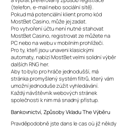
a vybrat preferovaný způsob registrace
(telefon, e-mail nebo sociální sítě).
Pokud má potenciální klient promo kód
MostBet Casino, může jej zadat.
Pro vytvoření účtu není nutné stahovat
MostBet Casino, registrovat ze můžete na
PC nebo na webu v mobilním prohlížeči.
Pro ty, kteří jsou unaveni klasickými
automaty, nabízí MostBet velmi solidní výběr
dalších RNG her.
Aby to bylo pro hráče jednodušší, má
stránka promyšlený systém filtrů, který vám
umožní jednoduše zúžit vyhledávání.
Každý návštěvník webových stránek
společnosti k nim má snadný přístup.
Bankovnictví, Způsoby Vkladu The Výběru
Pravděpodobně jste dans le cas où již někdy