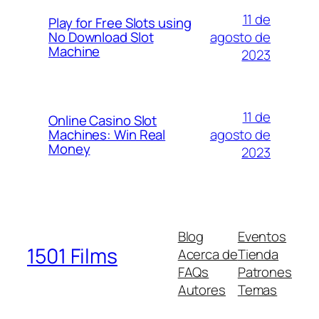
11 de
Play for Free Slots using
agosto de
No Download Slot
Machine
2023
11 de
Online Casino Slot
agosto de
Machines: Win Real
Money
2023
Blog
Eventos
1501 Films
Acerca de
Tienda
FAQs
Patrones
Autores
Temas