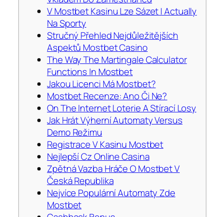
V Mostbet Kasinu Lze Sázet I Actually
Na Sporty
Stručný Přehled Nejdůležitějších
Aspektů Mostbet Casino
The Way The Martingale Calculator
Functions In Mostbet
Jakou Licenci Má Mostbet?
Mostbet Recenze: Ano Či Ne?
On The Internet Loterie A Stírací Losy
Jak Hrát Výherní Automaty Versus
Demo Režimu
Registrace V Kasinu Mostbet
Nejlepší Cz Online Casina
Zpětná Vazba Hráče O Mostbet V
Česká Republika
Nejvíce Populární Automaty Zde
Mostbet