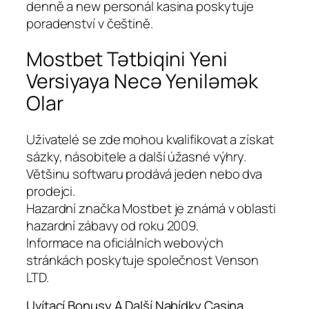
denně a new personál kasina poskytuje
poradenství v češtině.
Mostbet Tətbiqini Yeni
Versiyaya Necə Yeniləmək
Olar
Uživatelé se zde mohou kvalifikovat a získat
sázky, násobitele a další úžasné výhry.
Většinu softwaru prodává jeden nebo dva
prodejci.
Hazardní značka Mostbet je známá v oblasti
hazardní zábavy od roku 2009.
Informace na oficiálních webových
stránkách poskytuje společnost Venson
LTD.
Uvítací Bonusy A Další Nabídky Casina