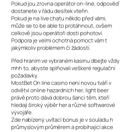
Pokud jou zrovna operátor on-line, odpověď
dostanete v řádu desítek vteřin.
Pokud je na live chatu někdo před vámi,
může se to be able to protáhnout, ovšem
celkově jsou operátoři dosti pohotoví.
Podpora je velmi ochotná pomoct vám t
jakýmkoliv problémem či žádostí.
Před hraním ve vybraném kasinu dbejte vždy
mhh to, abyste splňovali veškeré regulační
požadavky.
MostBet On line casino není novou tváří v
odvětví online hazardních her, light beer
právě proto dává dobrou šanci těm, kteří
hledají široký výběr her a různé softwarové
vývojáře.
Zde nabízený uvítací bonus je v souladu h
průmyslovým průměrem a probíhající akce