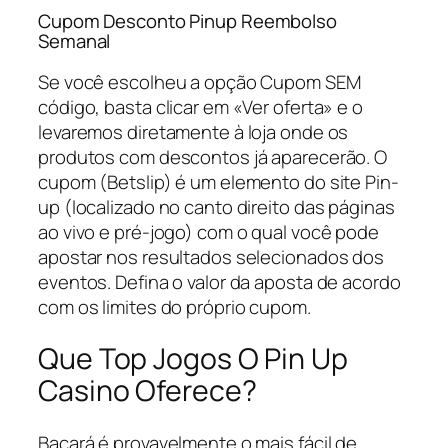
Cupom Desconto Pinup Reembolso
Semanal
Se você escolheu a opção Cupom SEM
código, basta clicar em «Ver oferta» e o
levaremos diretamente à loja onde os
produtos com descontos já aparecerão. O
cupom (Betslip) é um elemento do site Pin-
up (localizado no canto direito das páginas
ao vivo e pré-jogo) com o qual você pode
apostar nos resultados selecionados dos
eventos. Defina o valor da aposta de acordo
com os limites do próprio cupom.
Que Top Jogos O Pin Up
Casino Oferece?
Bacará é provavelmente o mais fácil de