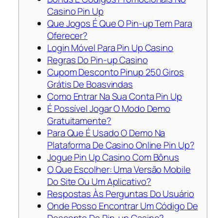
Casino Pin Up
Que Jogos É Que O Pin-up Tem Para
Oferecer?
Login Móvel Para Pin Up Casino
Regras Do Pin-up Casino
Cupom Desconto Pinup 250 Giros
Grátis De Boasvindas
Como Entrar Na Sua Conta Pin Up
É Possível Jogar O Modo Demo
Gratuitamente?
Para Que É Usado O Demo Na
Plataforma De Casino Online Pin Up?
Jogue Pin Up Casino Com Bônus
O Que Escolher: Uma Versão Mobile
Do Site Ou Um Aplicativo?
Respostas Às Perguntas Do Usuário
Onde Posso Encontrar Um Código De