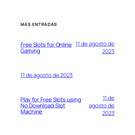
MÁS ENTRADAS
11 de agosto de
Free Slots for Online
Gaming
2023
11 de agosto de 2023
11 de
Play for Free Slots using
agosto de
No Download Slot
Machine
2023