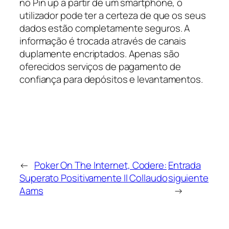
no Pin up a partir de um smartphone, o
utilizador pode ter a certeza de que os seus
dados estão completamente seguros. A
informação é trocada através de canais
duplamente encriptados. Apenas são
oferecidos serviços de pagamento de
confiança para depósitos e levantamentos.
←
Poker On The Internet, Codere:
Entrada
Superato Positivamente Il Collaudo
siguiente
Aams
→