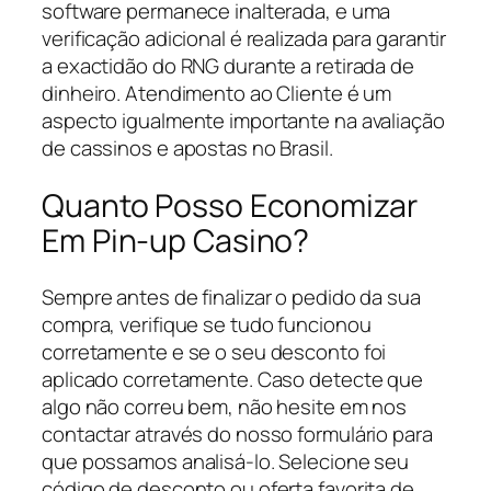
software permanece inalterada, e uma
verificação adicional é realizada para garantir
a exactidão do RNG durante a retirada de
dinheiro. Atendimento ao Cliente é um
aspecto igualmente importante na avaliação
de cassinos e apostas no Brasil.
Quanto Posso Economizar
Em Pin-up Casino?
Sempre antes de finalizar o pedido da sua
compra, verifique se tudo funcionou
corretamente e se o seu desconto foi
aplicado corretamente. Caso detecte que
algo não correu bem, não hesite em nos
contactar através do nosso formulário para
que possamos analisá-lo. Selecione seu
código de desconto ou oferta favorita de