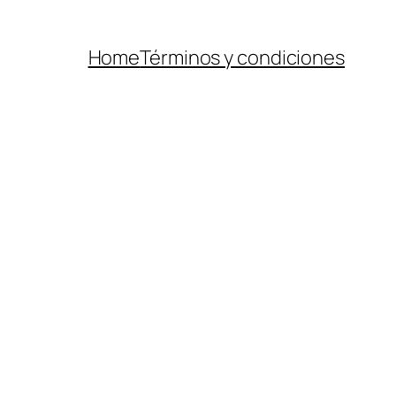
Home
Términos y condiciones