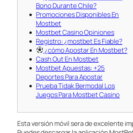
Bono Durante Chile?
Promociones Disponibles En
Mostbet
Mostbet Casino Opiniones
Registro: ¿mostbet Es Fiable?
¿cómo Apostar En Mostbet?
Cash Out En Mostbet
Mostbet Apuestas: +25
Deportes Para Apostar
Prueba Tidak Bermodal Los
Juegos Para Mostbet Casino
Esta versión móvil sera de excelente imp
Puedes descargar la aplicación MostBet