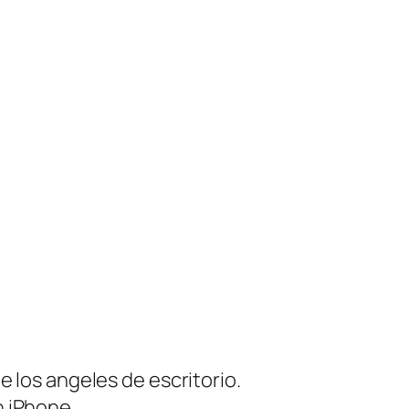
e los angeles de escritorio.
n iPhone.