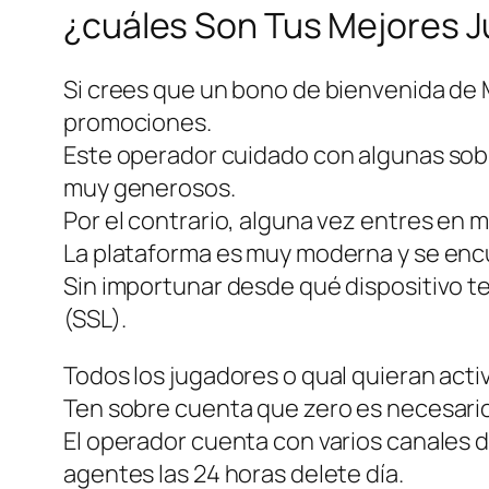
¿cuáles Son Tus Mejores 
Si crees que un bono de bienvenida de M
promociones.
Este operador cuidado con algunas sobr
muy generosos.
Por el contrario, alguna vez entres en 
La plataforma es muy moderna y se enc
Sin importunar desde qué dispositivo te
(SSL).
Todos los jugadores o qual quieran acti
Ten sobre cuenta que zero es necesario
El operador cuenta con varios canales 
agentes las 24 horas delete día.