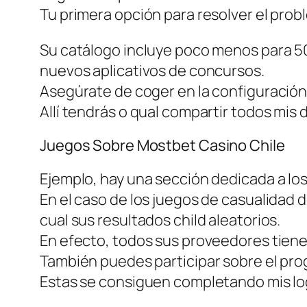
Tu primera opción para resolver el prob
Su catálogo incluye poco menos para 50
nuevos aplicativos de concursos.
Asegúrate de coger en la configuración
Allí tendrás o qual compartir todos mis 
Juegos Sobre Mostbet Casino Chile
Ejemplo, hay una sección dedicada a los
En el caso de los juegos de casualidad d
cual sus resultados child aleatorios.
En efecto, todos sus proveedores tien
También puedes participar sobre el pro
Estas se consiguen completando mis log