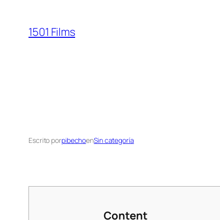
Saltar
al
1501 Films
contenido
Escrito por
pibecho
en
Sin categoría
Content