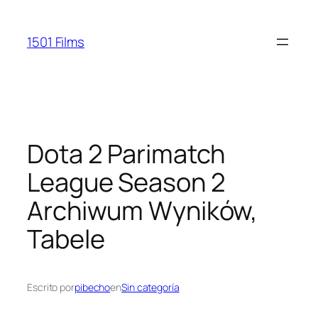
Saltar
al
1501 Films
contenido
Dota 2 Parimatch
League Season 2
Archiwum Wyników,
Tabele
Escrito por
pibecho
en
Sin categoría