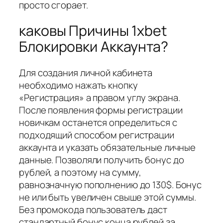
просто сгорает.
каковы Причины 1xbet
Блокировки Аккаунта?
Для создания личной кабинета
необходимо нажать кнопку
«Регистрация» а правом углу экрана.
После появления формы регистрации
новичкам останется определиться с
подходящий способом регистрации
аккаунта и указать обязательные личные
данные. Позволяли получить бонус до
рублей, а поэтому на сумму,
равнозначную пополнению до 130$. Бонус
не или быть увеличен свыше этой суммы.
Без промокода пользователь даст
стандартный бонус конца рублей за