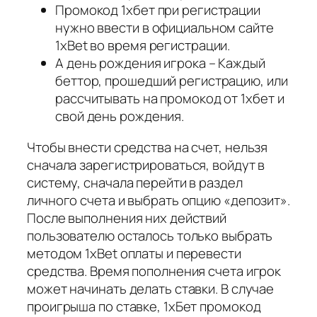
Промокод 1хбет при регистрации
нужно ввести в официальном сайте
1xBet во время регистрации.
А день рождения игрока – Каждый
беттор, прошедший регистрацию, или
рассчитывать на промокод от 1хбет и
свой день рождения.
Чтобы внести средства на счет, нельзя
сначала зарегистрироваться, войдут в
систему, сначала перейти в раздел
личного счета и выбрать опцию «депозит».
После выполнения них действий
пользователю осталось только выбрать
методом 1xBet оплаты и перевести
средства. Время пополнения счета игрок
может начинать делать ставки. В случае
проигрыша по ставке, 1хБет промокод