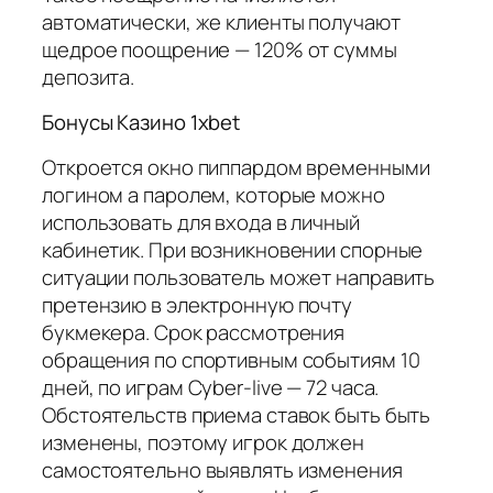
автоматически, же клиенты получают
щедрое поощрение — 120% от суммы
депозита.
Бонусы Казино 1xbet
Откроется окно пиппардом временными
логином а паролем, которые можно
использовать для входа в личный
кабинетик. При возникновении спорные
ситуации пользователь может направить
претензию в электронную почту
букмекера. Срок рассмотрения
обращения по спортивным событиям 10
дней, по играм Cyber-live — 72 часа.
Обстоятельств приема ставок быть быть
изменены, поэтому игрок должен
самостоятельно выявлять изменения