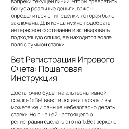
вопреки текущей линии. Чтобы превратить
бонус а реальные деньги, важен
определиться с тип сделки, которая было
заключена. Для конца нужно подобрать
интересное состязание и активировать
подходящую опцию, ее находится возле
поля с суммой ставки.
Bet Регистрация Игрового
Счета: Пошаговая
Инструкция
Достаточно будет на альтернативной
ссылке 1xBet ввести логин и пароль и вы
можете же и раньше небезопасно делать
ставки. Но с нашей настоящего о
регистрации сделать это на 1xBet зеркало
официального сайта довольно просто.