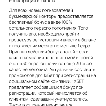
Регистрации в «1xbet»
Для всех новых пользователей
букмекерской конторы предоставляется
бесплатный бонус а виде 100%
остального первого пополнения. Того
получить его, необходимо пройти
процедуру регистрации и внести в баланс
в протяжении месяца не меньше 1 евро.
Принцип действия бонуса такой – если
клиент компании пополняет мой игровой
счет и 30 евро, он получает еще 30 евро
качестве депозита. Актуальный составить
промокодов для 1хБет при регистрации на
официальном сайте компании. 1ХБЕТ
предлагает собравшимся бонус при
регистрации, который начисляется об
клиентам, сделавшим учетную запись.
Такое поощрение начисляется