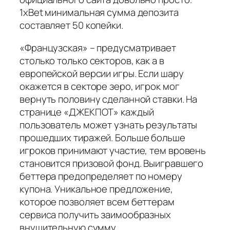
1xBet минимальная сумма депозита
составляет 50 копейки.
«Французская» – предусматривает
столько только секторов, как а в
европейской версии игры. Если шару
окажется в секторе зеро, игрок мог
вернуть половину сделанной ставки. На
странице «ДЖЕКПОТ» каждый
пользователь может узнать результаты
прошедших тиражей. Больше больше
игроков принимают участие, тем вровень
становится призовой фонд. Выигравшего
беттера предопределяет по номеру
купона. Уникальное предложение,
которое позволяет всем беттерам
сервиса получить заимообразных
внушительную сумму.