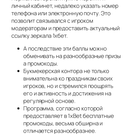
личный кабинет, недалеко указать номер
телефона или электронную почту. Это
позволит связывался с игроком
модераторам и предоставить актуальный
ссылку зеркала 1хбет.
А последствие эти баллы можно
обменивать на разнообразные призы
а промокоды.
Букмекерская контора не только
внимательна ко праздникам своих
игроков, но и стремился поощрять
его и активность и достижения на
регулярной основе.
Программа, согласно которой
предоставляет в 1xBet бесплатные
промокоды, весьма обширна и
отличается разнообразнее.