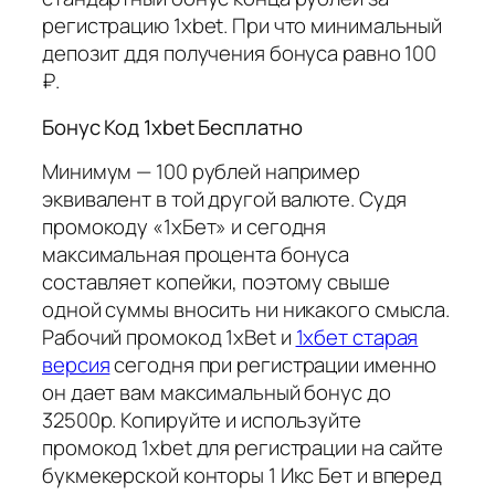
регистрацию 1xbet. При что минимальный
депозит ддя получения бонуса равно 100
₽.
Бонус Код 1xbet Бесплатно
Минимум — 100 рублей например
эквивалент в той другой валюте. Судя
промокоду «1xБет» и сегодня
максимальная процента бонуса
составляет копейки, поэтому свыше
одной суммы вносить ни никакого смысла.
Рабочий промокод 1xBet и
1хбет старая
версия
сегодня при регистрации именно
он дает вам максимальный бонус до
32500р. Копируйте и используйте
промокод 1xbet для регистрации на сайте
букмекерской конторы 1 Икс Бет и вперед