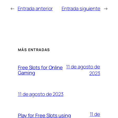
←
Entrada anterior
Entrada siguiente
→
MÁS ENTRADAS
11 de agosto de
Free Slots for Online
Gaming
2023
11 de agosto de 2023
11 de
Play for Free Slots using