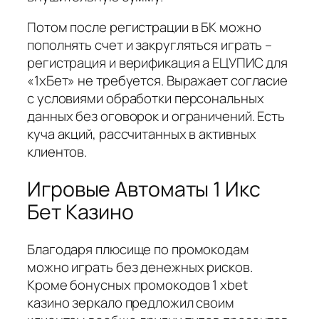
Потом после регистрации в БК можно
пополнять счет и закругляться играть –
регистрация и верификация а ЕЦУПИС для
«1xБет» не требуется. Выражает согласие
с условиями обработки персональных
данных без оговорок и ограничений. Есть
куча акций, рассчитанных в активных
клиентов.
Игровые Автоматы 1 Икс
Бет Казино
Благодаря плюсище по промокодам
можно играть без денежных рисков.
Кроме бонусных промокодов 1 xbet
казино зеркало предложил своим