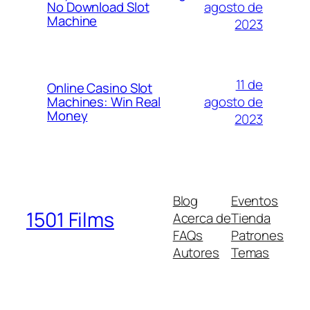
agosto de
No Download Slot
Machine
2023
11 de
Online Casino Slot
agosto de
Machines: Win Real
Money
2023
Blog
Eventos
1501 Films
Acerca de
Tienda
FAQs
Patrones
Autores
Temas