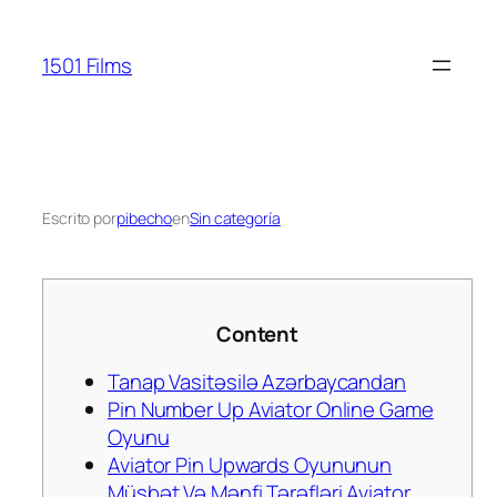
Saltar
al
1501 Films
contenido
Escrito por
pibecho
en
Sin categoría
Content
Tanap Vasitəsilə Azərbaycandan
Pin Number Up Aviator Online Game
Oyunu
Aviator Pin Upwards Oyununun
Müsbət Və Mənfi Tərəfləri Aviator