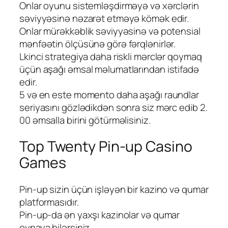
Onlar oyunu sistemləşdirməyə və xərclərin
səviyyəsinə nəzarət etməyə kömək edir.
Onlar mürəkkəblik səviyyəsinə və potensial
mənfəətin ölçüsünə görə fərqlənirlər.
Lkinci strategiya daha riskli mərclər qoymaq
üçün aşağı əmsal məlumatlarından istifadə
edir.
5 və en este momento daha aşağı raundlar
seriyasını gözlədikdən sonra siz mərc edib 2.
00 əmsalla birini götürməlisiniz.
Top Twenty Pin-up Casino
Games
Pin-up sizin üçün işləyən bir kazino və qumar
platformasıdır.
Pin-up-da ən yaxşı kazinolar və qumar
oynaya bilərsiniz.