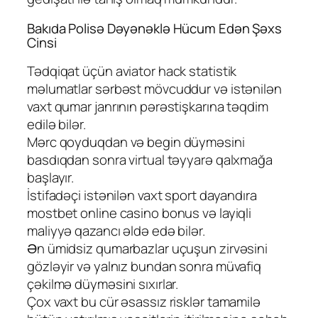
Bakıda Polisə Dəyənəklə Hücum Edən Şəxs
Cinsi
Tədqiqat üçün aviator hack statistik
məlumatlar sərbəst mövcuddur və istənilən
vaxt qumar janrının pərəstişkarına təqdim
edilə bilər.
Mərc qoyduqdan və begin düyməsini
basdıqdan sonra virtual təyyarə qalxmağa
başlayır.
İstifadəçi istənilən vaxt sport dayandıra
mostbet online casino bonus və layiqli
maliyyə qazancı əldə edə bilər.
Ən ümidsiz qumarbazlar uçuşun zirvəsini
gözləyir və yalnız bundan sonra müvafiq
çəkilmə düyməsini sıxırlar.
Çox vaxt bu cür əsassız risklər tamamilə