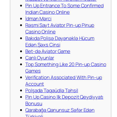
Pin Up Entrance To Some Confirmed
Indian Casino Online
İdman Mərci
Rəsmi Sayt Aviator Pin-up Pinup
Casino Online
Bakıda Polisə Dəyənəklə Hücum
Edən Şəxs Cinsi
Bet-də Aviator Game
Canlı Oyunlar
Top Something Like 20 Pin-up Casino
Games
Verification Associated With Pin-up
Account
Polşada Təqaüdlə Təhsil
Pin Up Casino Ilk Depozit Qeydiyyatı
Bonusu
Qarabağa Qanunsuz Səfər Edən
Türkiyəli