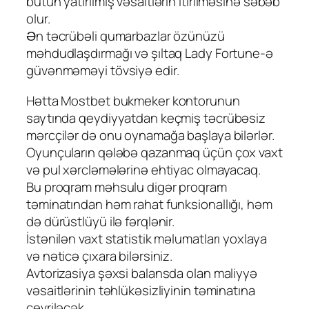
bütün yatırılmış vəsaitlərin itirilməsinə səbəb
olur.
Ən təcrübəli qumarbazlar özünüzü
məhdudlaşdırmağı və şıltaq Lady Fortune-ə
güvənməməyi tövsiyə edir.
Hətta Mostbet bukmeker kontorunun
saytında qeydiyyatdan keçmiş təcrübəsiz
mərcçilər də onu oynamağa başlaya bilərlər.
Oyunçuların qələbə qazanmaq üçün çox vaxt
və pul xərcləmələrinə ehtiyac olmayacaq.
Bu proqram məhsulu digər proqram
təminatından həm rahat funksionallığı, həm
də dürüstlüyü ilə fərqlənir.
İstənilən vaxt statistik məlumatları yoxlaya
və nəticə çıxara bilərsiniz.
Avtorizasiya şəxsi balansda olan maliyyə
vəsaitlərinin təhlükəsizliyinin təminatına
çevriləcək.