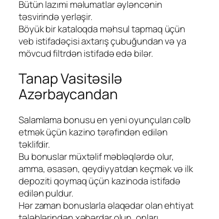
Bütün lazımi məlumatlar əyləncənin
təsvirində yerləşir.
Böyük bir kataloqda məhsul tapmaq üçün
veb istifadəçisi axtarış çubuğundan və ya
mövcud filtrdən istifadə edə bilər.
Tanap Vasitəsilə
Azərbaycandan
Salamlama bonusu en yeni oyunçuları cəlb
etmək üçün kazino tərəfindən edilən
təklifdir.
Bu bonuslar müxtəlif məbləqlərdə olur,
amma, əsasən, qeydiyyatdan keçmək və ilk
depoziti qoymaq üçün kazinoda istifadə
edilən puldur.
Hər zaman bonuslarla əlaqədar olan ehtiyat
tələblərindən xəbərdar olun, onları